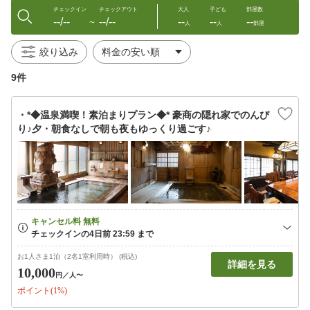
チェックイン
チェックアウト
大人
子ども
部屋数
--/--
--/--
--
--
--
〜
人
人
部屋
絞り込み
9件
・*◆温泉満喫！素泊まりプラン◆* 豪商の隠れ家でのんび
り♪夕・朝食なしで朝も夜もゆっくり過ごす♪
お1人さま1泊（2名1室利用時） (税込)
詳細を見る
10,000
円
／人〜
ポイント(1%)