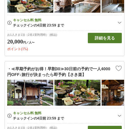
お1人さま1泊（2名1室利用時） (税込)
詳細を見る
20,000
円
／人〜
ポイント(1%)
・≪早期予約がお得！早割30≫30日前の予約で一人4000
円OFF♪旅行が決まったら即予約【さき楽】
お1人さま1泊（2名1室利用時） (税込)