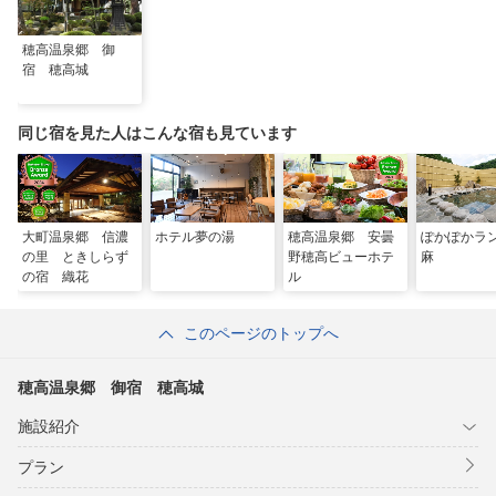
穂高温泉郷 御
宿 穂高城
同じ宿を見た人はこんな宿も見ています
大町温泉郷 信濃
ホテル夢の湯
穂高温泉郷 安曇
ぽかぽかラ
の里 ときしらず
野穂高ビューホテ
麻
の宿 織花
ル
このページのトップへ
穂高温泉郷 御宿 穂高城
施設紹介
プラン