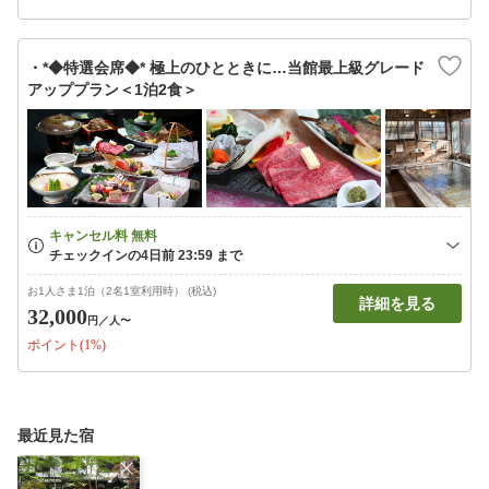
・*◆特選会席◆* 極上のひとときに…当館最上級グレード
アッププラン＜1泊2食＞
お1人さま1泊（2名1室利用時） (税込)
詳細を見る
32,000
円
／人〜
ポイント(1%)
最近見た宿