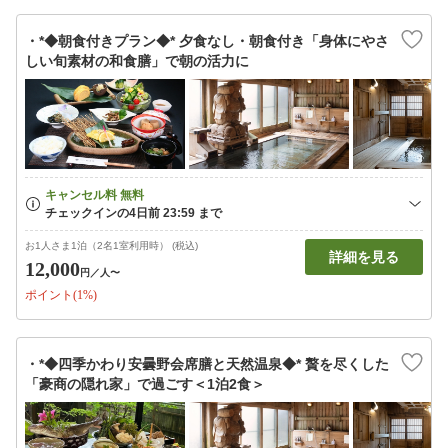
・*◆朝食付きプラン◆* 夕食なし・朝食付き「身体にやさ
しい旬素材の和食膳」で朝の活力に
お1人さま1泊（2名1室利用時） (税込)
詳細を見る
12,000
円
／人〜
ポイント(1%)
・*◆四季かわり安曇野会席膳と天然温泉◆* 贅を尽くした
「豪商の隠れ家」で過ごす＜1泊2食＞