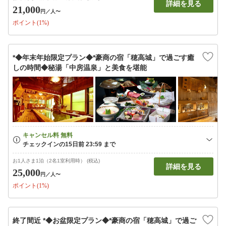
詳細を見る
21,000
円
／人〜
ポイント(1%)
*◆年末年始限定プラン◆*豪商の宿「穂高城」で過ごす癒
しの時間◆秘湯「中房温泉」と美食を堪能
お1人さま1泊（2名1室利用時） (税込)
詳細を見る
25,000
円
／人〜
ポイント(1%)
終了間近 *◆お盆限定プラン◆*豪商の宿「穂高城」で過ご