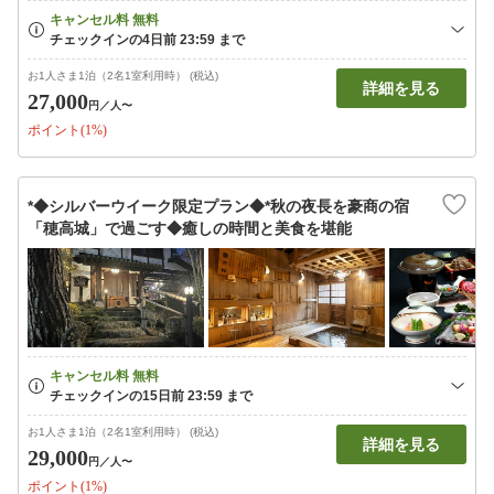
お1人さま1泊（2名1室利用時） (税込)
詳細を見る
27,000
円
／人〜
ポイント(1%)
*◆シルバーウイーク限定プラン◆*秋の夜長を豪商の宿
「穂高城」で過ごす◆癒しの時間と美食を堪能
お1人さま1泊（2名1室利用時） (税込)
詳細を見る
29,000
円
／人〜
ポイント(1%)