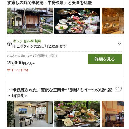
す癒しの時間◆秘湯「中房温泉」と美食を堪能
お1人さま1泊（2名1室利用時） (税込)
詳細を見る
25,000
円
／人〜
ポイント(1%)
・*◆洗練された、贅沢な空間◆* ”別邸”もう一つの隠れ家
＜1泊2食＞