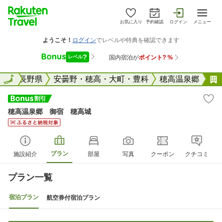
お気に入り
予約確認
ログイン
メニュー
全国
全国
長野県
安曇野・穂高・大町・豊科
穂高温泉郷
穂高温泉郷 御宿 穂高城
プラン
施設紹介
部屋
写真
クーポン
クチコミ
プラン一覧
宿泊プラン
航空券付宿泊プラン