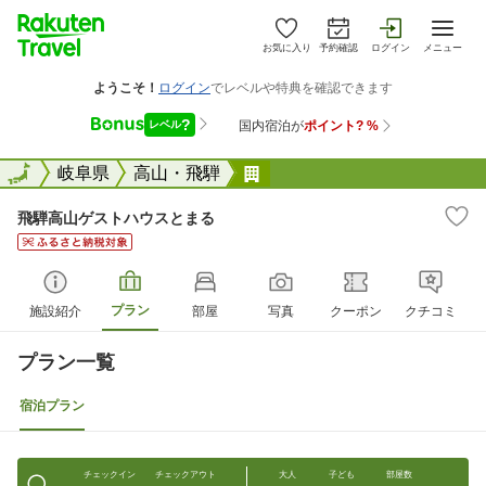
お気に入り
予約確認
ログイン
メニュー
全国
全国
岐阜県
高山・飛騨
飛騨高山ゲストハウスとま
飛騨高山ゲストハウスとまる
プラン
施設紹介
部屋
写真
クーポン
クチコミ
プラン一覧
宿泊プラン
チェックイン
チェックアウト
大人
子ども
部屋数