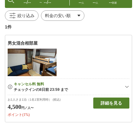
--/--
--/--
--
--
--
〜
人
人
部屋
絞り込み
1件
男女混合相部屋
お1人さま1泊（1名1室利用時） (税込)
詳細を見る
4,500
円
／人〜
ポイント(1%)