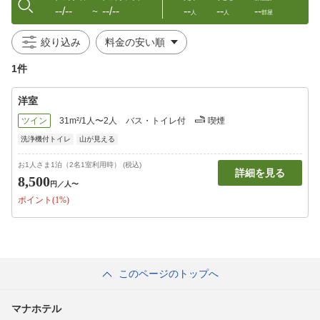
--/--
--/--
--
--
--
〜
人
人
部屋
絞り込み
1件
洋室
ツイン
31m²/1人〜2人
バス・トイレ付
喫煙
洗浄機付トイレ
山が見える
お1人さま1泊（2名1室利用時） (税込)
詳細を見る
8,500
円
／人〜
ポイント(1%)
このページのトップへ
マナホテル