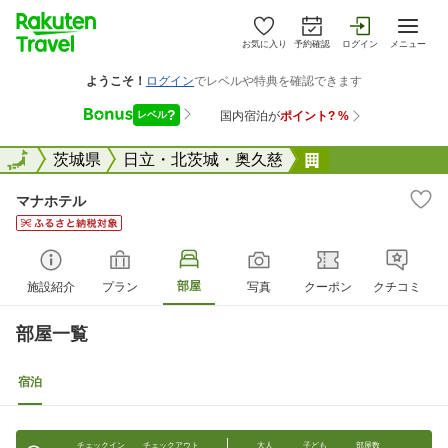
お気に入り
予約確認
ログイン
メニュー
全国
全国
茨城県
日立・北茨城・奥久慈
マナホテル
マナホテル
部屋
施設紹介
プラン
写真
クーポン
クチコミ
部屋一覧
宿泊
チェックイン
チェックアウト
大人
子ども
部屋数