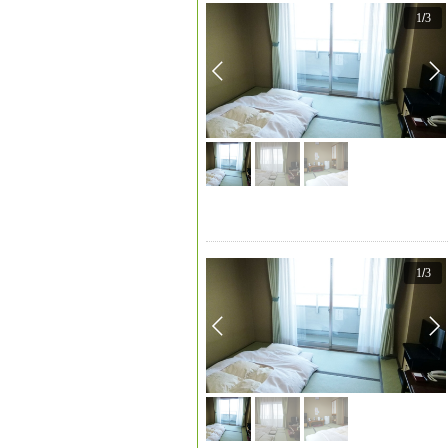
1
/
3
1
/
3