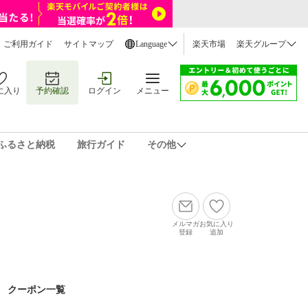
ご利用ガイド
サイトマップ
Language
楽天市場
楽天グループ
に入り
予約確認
ログイン
メニュー
ふるさと納税
旅行ガイド
その他
メルマガ
お気に入り
登録
追加
クーポン一覧