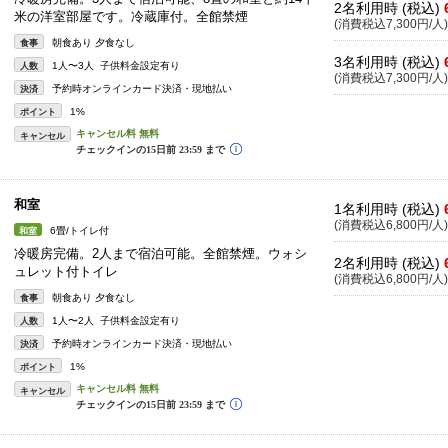
2名利用時 (税込)
米の洋室部屋です。冷蔵庫付。全館禁煙
(消費税込7,300円/人)
朝食あり 夕食なし
食事
3名利用時 (税込)
1人〜3人 子供料金設定有り
人数
(消費税込7,300円/人)
予約時オンラインカード決済・現地払い
決済
1%
ポイント
キャンセル
和室
1名利用時 (税込)
(消費税込6,800円/人)
6畳/トイレ付
和室
冷暖房完備。2人まで宿泊可能。全館禁煙。ウォシ
2名利用時 (税込)
ュレット付トイレ
(消費税込6,800円/人)
朝食あり 夕食なし
食事
1人〜2人 子供料金設定有り
人数
予約時オンラインカード決済・現地払い
決済
1%
ポイント
キャンセル