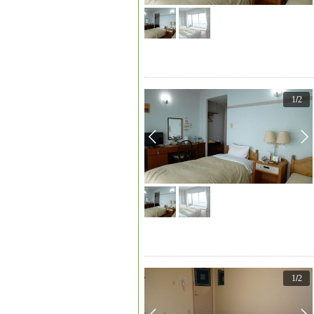
1
/
2
1
/
2