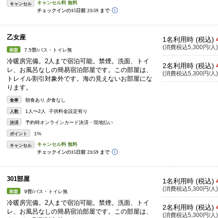
キャンセル
乙女座
1名利用時 (税込)
(消費税込5,300円/人)
7.5畳/バス・トイレ無
和室
冷暖房完備。2人まで宿泊可能。禁煙。洗面、トイ
2名利用時 (税込)
レ、お風呂なしの簡易宿泊部屋です。この部屋は、
(消費税込5,300円/人)
トレイル割引対象外です。海の見えないお部屋にな
ります。
朝食あり 夕食なし
食事
1人〜2人 子供料金設定有り
人数
予約時オンラインカード決済・現地払い
決済
1%
ポイント
キャンセル
301部屋
1名利用時 (税込)
(消費税込5,300円/人)
9畳/バス・トイレ無
和室
冷暖房完備。2人まで宿泊可能。禁煙。洗面、トイ
2名利用時 (税込)
レ、お風呂なしの簡易宿泊部屋です。この部屋は、
(消費税込5,300円/人)