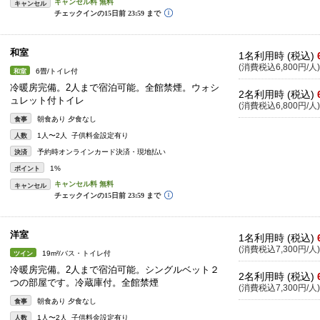
キャンセル
和室
1名利用時 (税込)
(消費税込6,800円/人)
6畳/トイレ付
和室
冷暖房完備。2人まで宿泊可能。全館禁煙。ウォシ
2名利用時 (税込)
ュレット付トイレ
(消費税込6,800円/人)
朝食あり 夕食なし
食事
1人〜2人 子供料金設定有り
人数
予約時オンラインカード決済・現地払い
決済
1%
ポイント
キャンセル
洋室
1名利用時 (税込)
(消費税込7,300円/人)
19m²/バス・トイレ付
ツイン
冷暖房完備。2人まで宿泊可能。シングルベット２
2名利用時 (税込)
つの部屋です。冷蔵庫付。全館禁煙
(消費税込7,300円/人)
朝食あり 夕食なし
食事
1人〜2人 子供料金設定有り
人数