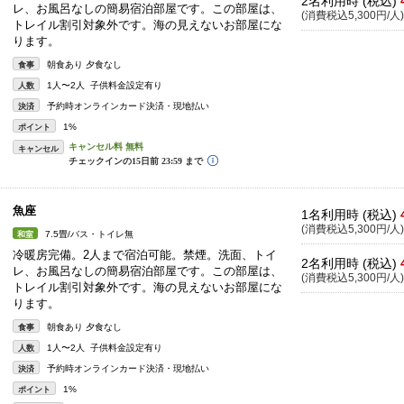
2名利用時 (税込)
レ、お風呂なしの簡易宿泊部屋です。この部屋は、
(消費税込5,300円/人)
トレイル割引対象外です。海の見えないお部屋にな
ります。
朝食あり 夕食なし
食事
1人〜2人 子供料金設定有り
人数
予約時オンラインカード決済・現地払い
決済
1%
ポイント
キャンセル
魚座
1名利用時 (税込)
(消費税込5,300円/人)
7.5畳/バス・トイレ無
和室
冷暖房完備。2人まで宿泊可能。禁煙。洗面、トイ
2名利用時 (税込)
レ、お風呂なしの簡易宿泊部屋です。この部屋は、
(消費税込5,300円/人)
トレイル割引対象外です。海の見えないお部屋にな
ります。
朝食あり 夕食なし
食事
1人〜2人 子供料金設定有り
人数
予約時オンラインカード決済・現地払い
決済
1%
ポイント