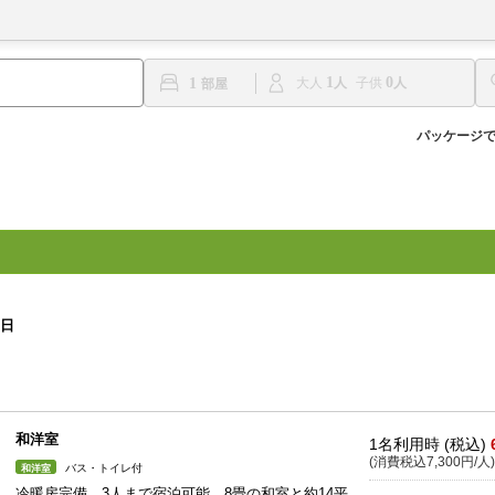
1
0
1
大人
子供
パッケージ
1日
和洋室
1名利用時 (税込)
(消費税込7,300円/人)
バス・トイレ付
和洋室
冷暖房完備。3人まで宿泊可能、8畳の和室と約14平