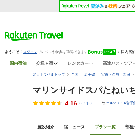
国内宿泊
交通＋宿
レンタカー
高速バス・ツア
楽天トラベルトップ
全国
岩手県
宮古・久慈・岩泉
マリンサイドスパたねい
4.16
(
209
件)
〒028-7914岩
施設紹介
宿ニュース
プラン一覧
部屋