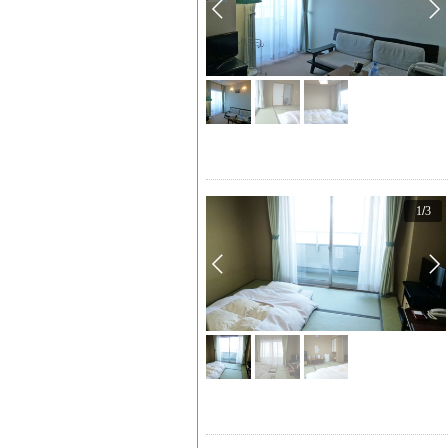
1
/
3