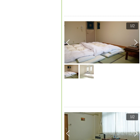
1
/
2
1
/
2