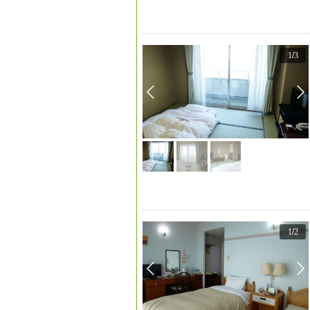
1
/
3
1
/
2