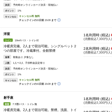
予約時オンラインカード決済・現地払い
決済
1%
ポイント
キャンセル
洋室
1名利用時 (税込)
(消費税込7,300円/人)
19m²/バス・トイレ付
ツイン
冷暖房完備。2人まで宿泊可能。シングルベット２
2名利用時 (税込)
つの部屋です。冷蔵庫付。全館禁煙
(消費税込7,300円/人)
朝食あり 夕食なし
食事
1人〜2人 子供料金設定有り
人数
予約時オンラインカード決済・現地払い
決済
1%
ポイント
キャンセル
射手座
1名利用時 (税込)
(消費税込5,300円/人)
7.5畳/バス・トイレ無
和室
冷暖房完備。2人まで宿泊可能。禁煙。洗面、トイ