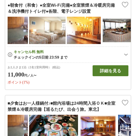
●朝食付（和食）●全室Wi-Fi完備●全室禁煙＆冷暖房完備
＆洗浄機付トイレ付●各階、電子レンジ設置
お1人さま1泊（2名1室利用時） (税込)
詳細を見る
11,000
円
／人〜
ポイント(1%)
■夕食はお一人様鍋付♪■館内浴場は24時間入浴ＯＫ■全室
禁煙＆冷暖房完備【巡るたび、出会う旅。東北】