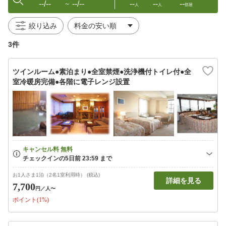
--/--
--/--
--
--
--
〜
人
人
部屋
絞り込み
3件
ツインルーム●素泊まり●全室禁煙●洗浄機付トイレ付●全
室冷暖房完備●各階に電子レンジ設置
お1人さま1泊（2名1室利用時） (税込)
詳細を見る
7,700
円
／人〜
ポイント(1%)