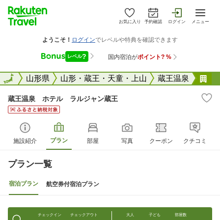
お気に入り
予約確認
ログイン
メニュー
全国
全国
山形県
山形・蔵王・天童・上山
蔵王温泉
蔵
蔵王温泉 ホテル ラルジャン蔵王
プラン
施設紹介
部屋
写真
クーポン
クチコミ
プラン一覧
宿泊プラン
航空券付宿泊プラン
チェックイン
チェックアウト
大人
子ども
部屋数