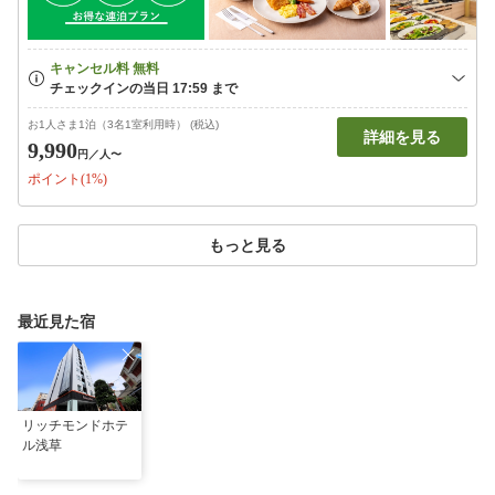
お1人さま1泊（3名1室利用時） (税込)
詳細を見る
9,990
円
／人〜
ポイント(1%)
もっと見る
最近見た宿
リッチモンドホテ
ル浅草