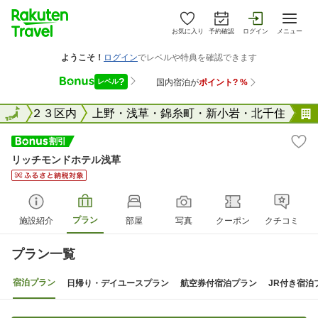
お気に入り
予約確認
ログイン
メニュー
東京２３区内
全国
上野・浅草・錦糸町・新小岩・北千住
リッチモンドホテル浅草
プラン
施設紹介
部屋
写真
クーポン
クチコミ
プラン一覧
宿泊プラン
日帰り・デイユースプラン
航空券付宿泊プラン
JR付き宿泊