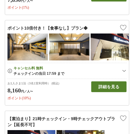
円
／人〜
ポイント(1%)
ポイント10倍付き！【食事なし】プラン◆
お1人さま1泊（3名1室利用時） (税込)
詳細を見る
8,160
円
／人〜
ポイント(10%)
【素泊まり】21時チェックイン・9時チェックアウトプラ
ン【延長不可】