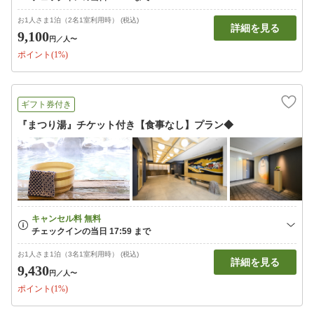
お1人さま1泊（2名1室利用時） (税込)
詳細を見る
9,100
円
／人〜
ポイント(1%)
ギフト券付き
『まつり湯』チケット付き【食事なし】プラン◆
お1人さま1泊（3名1室利用時） (税込)
詳細を見る
9,430
円
／人〜
ポイント(1%)