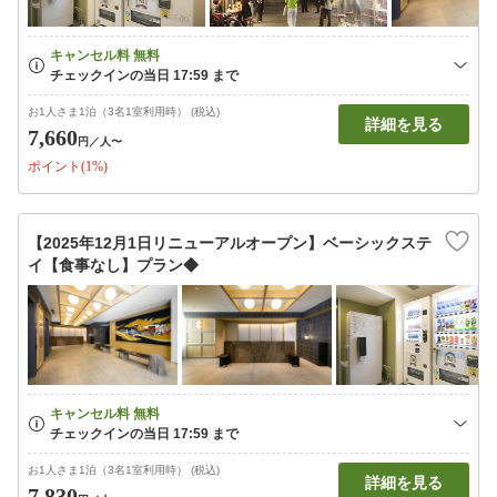
お1人さま1泊（3名1室利用時） (税込)
詳細を見る
7,660
円
／人〜
ポイント(1%)
【2025年12月1日リニューアルオープン】ベーシックステ
イ【食事なし】プラン◆
お1人さま1泊（3名1室利用時） (税込)
詳細を見る
7,830