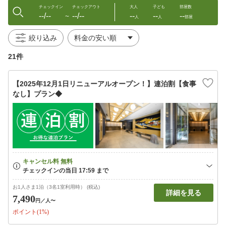
チェックイン
チェックアウト
大人
子ども
部屋数
--/--
--/--
--
--
--
〜
人
人
部屋
絞り込み
21件
【2025年12月1日リニューアルオープン！】連泊割【食事
なし】プラン◆
お1人さま1泊（3名1室利用時） (税込)
詳細を見る
7,490
円
／人〜
ポイント(1%)