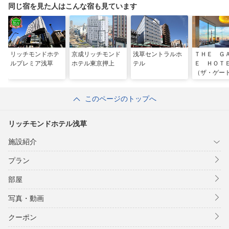
同じ宿を見た人はこんな宿も見ています
リッチモンドホテ
京成リッチモンド
浅草セントラルホ
ＴＨＥ Ｇ
ルプレミア浅草
ホテル東京押上
テル
Ｅ ＨＯＴ
（ザ・ゲー
ル） 雷門
ｙ ＨＵＬ
このページのトップへ
リッチモンドホテル浅草
施設紹介
プラン
部屋
写真・動画
クーポン