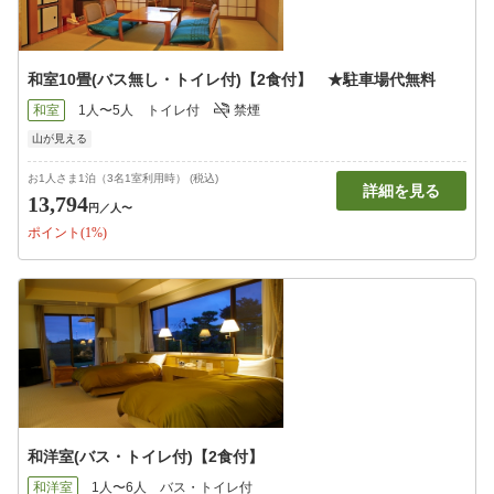
和室10畳(バス無し・トイレ付)【2食付】 ★駐車場代無料
和室
1人〜5人
トイレ付
禁煙
山が見える
お1人さま1泊（3名1室利用時） (税込)
詳細を見る
13,794
円
／人〜
ポイント(1%)
和洋室(バス・トイレ付)【2食付】
和洋室
1人〜6人
バス・トイレ付