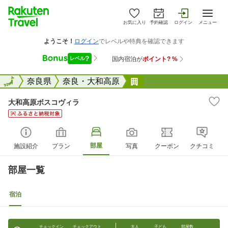
お気に入り
予約確認
ログイン
メニュー
全国
全国
奈良県
奈良・大和高原
大和高原ボスコヴィラ
大和高原ボスコヴィラ
部屋
施設紹介
プラン
写真
クーポン
クチコミ
部屋一覧
宿泊
チェックイン
チェックアウト
大人
子ども
部屋数