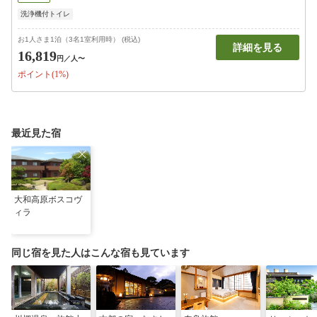
洗浄機付トイレ
お1人さま1泊（3名1室利用時） (税込)
詳細を見る
16,819
円
／人〜
ポイント(1%)
最近見た宿
大和高原ボスコヴ
ィラ
同じ宿を見た人はこんな宿も見ています