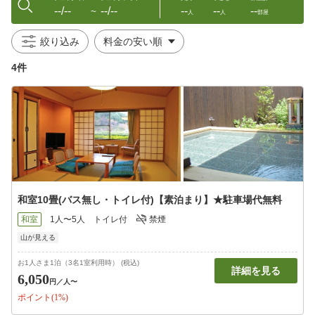
--/--
--/--
--
--
--
〜
人
人
部屋
絞り込み
4件
和室10畳(バス無し・トイレ付)【素泊まり】★駐車場代無料
和室
1人〜5人
トイレ付
禁煙
山が見える
お1人さま1泊（3名1室利用時） (税込)
詳細を見る
6,050
円
／人〜
ポイント(1%)