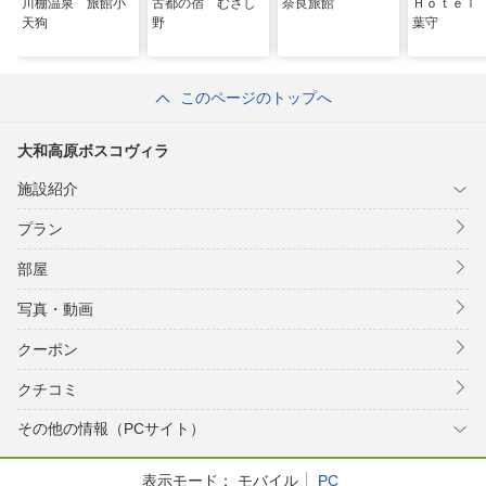
川棚温泉 旅館小
古都の宿 むさし
奈良旅館
Ｈｏｔｅｌ
天狗
野
葉守
このページのトップへ
大和高原ボスコヴィラ
施設紹介
プラン
部屋
写真・動画
クーポン
クチコミ
その他の情報（PCサイト）
表示モード：
モバイル
PC