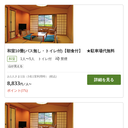
和室10畳(バス無し・トイレ付)【朝食付】 ★駐車場代無料
和室
1人〜5人
トイレ付
禁煙
山が見える
お1人さま1泊（3名1室利用時） (税込)
詳細を見る
8,833
円
／人〜
ポイント(1%)