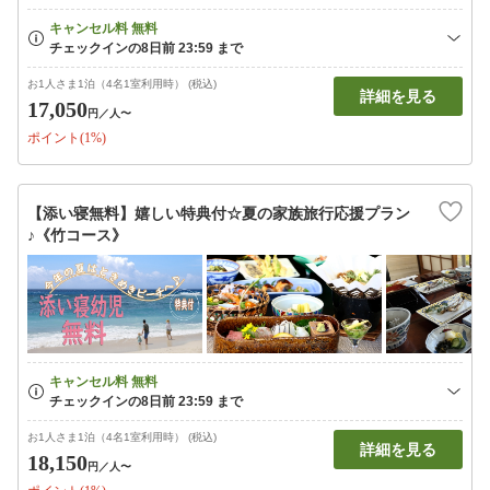
お1人さま1泊（4名1室利用時） (税込)
詳細を見る
17,050
円
／人〜
ポイント(1%)
【添い寝無料】嬉しい特典付☆夏の家族旅行応援プラン
♪《竹コース》
お1人さま1泊（4名1室利用時） (税込)
詳細を見る
18,150
円
／人〜