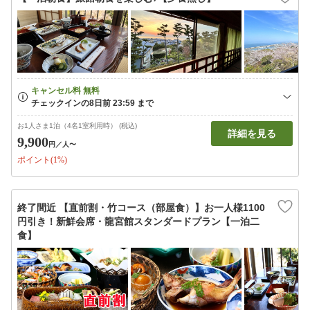
お1人さま1泊（4名1室利用時） (税込)
詳細を見る
9,900
円
／人〜
ポイント(1%)
終了間近 【直前割・竹コース（部屋食）】お一人様1100
円引き！新鮮会席・龍宮館スタンダードプラン【一泊二
食】