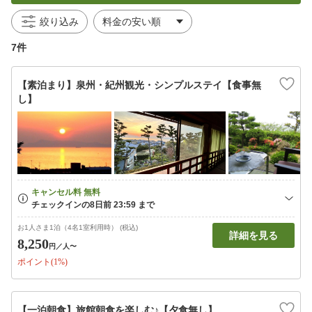
絞り込み
7件
【素泊まり】泉州・紀州観光・シンプルステイ【食事無
し】
お1人さま1泊（4名1室利用時） (税込)
詳細を見る
8,250
円
／人〜
ポイント(1%)
【一泊朝食】旅館朝食を楽しむ♪【夕食無し】