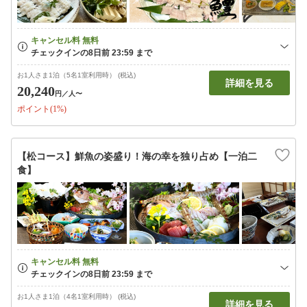
お1人さま1泊（5名1室利用時） (税込)
詳細を見る
20,240
円
／人〜
ポイント(1%)
【松コース】鮮魚の姿盛り！海の幸を独り占め【一泊二
食】
お1人さま1泊（4名1室利用時） (税込)
詳細を見る