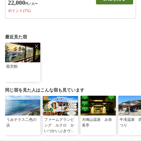
22,000
円
／人〜
ポイント(1%)
最近見た宿
龍宮館
同じ宿を見た人はこんな宿も見ています
うみテラス二色の
ファームグランピ
犬鳴山温泉 み奈
牛滝温泉 
浜
ング ルクロ か
美亭
つり
いづかいぶきヴィ
レッジ