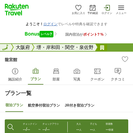
お気に入り
予約確認
ログイン
メニュー
全国
全国
大阪府
堺・岸和田・関空・泉佐野
龍宮館
龍宮館
プラン
施設紹介
部屋
写真
クーポン
クチコミ
プラン一覧
宿泊プラン
航空券付宿泊プラン
JR付き宿泊プラン
チェックイン
チェックアウト
大人
子ども
部屋数
--/--
--/--
--
--
--
〜
人
人
部屋