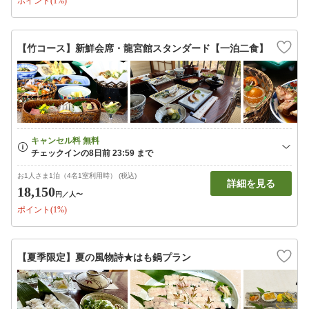
ポイント(1%)
【竹コース】新鮮会席・龍宮館スタンダード【一泊二食】
お1人さま1泊（4名1室利用時） (税込)
詳細を見る
18,150
円
／人〜
ポイント(1%)
【夏季限定】夏の風物詩★はも鍋プラン