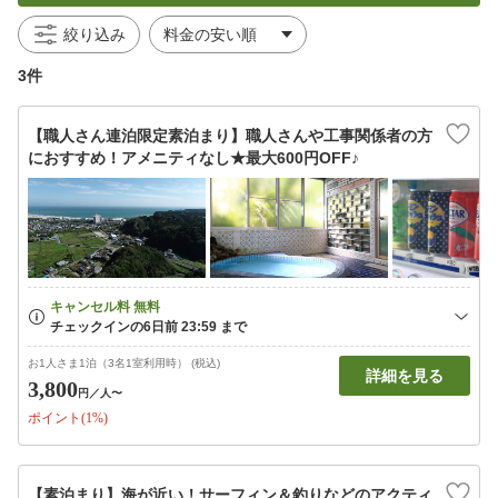
絞り込み
3件
【職人さん連泊限定素泊まり】職人さんや工事関係者の方
におすすめ！アメニティなし★最大600円OFF♪
お1人さま1泊（3名1室利用時） (税込)
詳細を見る
3,800
円
／人〜
ポイント(1%)
【素泊まり】海が近い！サーフィン＆釣りなどのアクティ