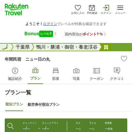
お気に入り
予約確認
ログイン
メニュー
全国
全国
千葉県
鴨川・勝浦・御宿・養老渓谷
年間民宿
年間民宿 ニュー日の丸
プラン
施設紹介
部屋
写真
クーポン
クチコミ
プラン一覧
宿泊プラン
航空券付宿泊プラン
チェックイン
チェックアウト
大人
子ども
部屋数
--/--
--/--
--
--
--
〜
人
人
部屋