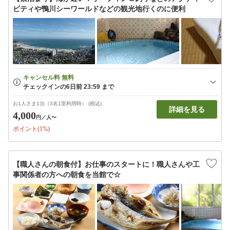
ビティや鴨川シーワールドなどの観光地行くのに便利
お1人さま1泊（3名1室利用時） (税込)
詳細を見る
4,000
円
／人〜
ポイント(1%)
【職人さんの朝食付】お仕事のスタートに！職人さんや工
事関係者の方への朝食を当館で☆