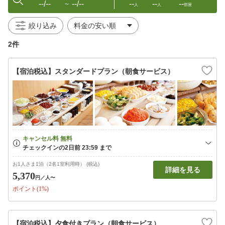
--/--
--/--
--
--
--
〜
人
人
部屋
絞り込み
2件
【宿泊税込】スタンダードプラン（朝食サービス）
お1人さま1泊（2名1室利用時） (税込)
詳細を見る
5,370
円
／人〜
ポイント(1%)
【宿泊税込】夕食付きプラン（朝食サービス）