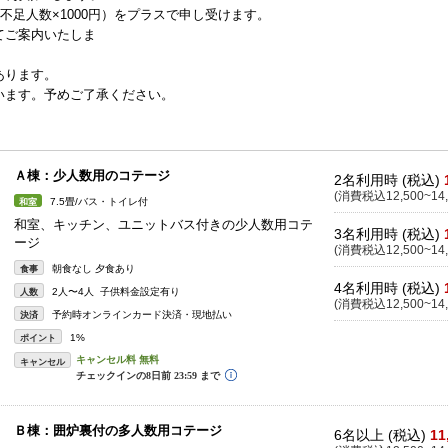
不足人数×1000円）をプラスで申し受けます。
てご案内いたしま
あります。
います。予めご了承ください。
Ａ棟：少人数用のコテージ
2名利用時 (税込)
(消費税込12,500~14,
7.5畳/バス・トイレ付
和室
和室、キッチン、ユニットバス付きの少人数用コテ
3名利用時 (税込)
ージ
(消費税込12,500~14,
朝食なし 夕食あり
食事
4名利用時 (税込)
2人〜4人 子供料金設定有り
人数
(消費税込12,500~14,
予約時オンラインカード決済・現地払い
決済
1%
ポイント
キャンセル
Ｂ棟：囲炉裏付の多人数用コテージ
6名以上 (税込)
11