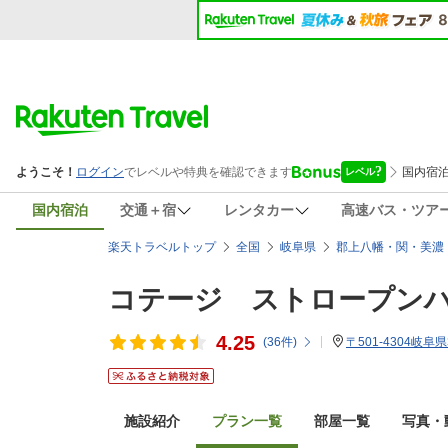
国内宿泊
交通＋宿
レンタカー
高速バス・ツア
楽天トラベルトップ
全国
岐阜県
郡上八幡・関・美濃
コテージ ストロープン
4.25
(
36
件)
〒501-4304岐阜
施設紹介
プラン一覧
部屋一覧
写真・動