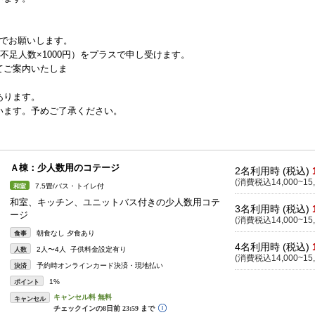
）でお願いします。
不足人数×1000円）をプラスで申し受けます。
てご案内いたしま
あります。
います。予めご了承ください。
Ａ棟：少人数用のコテージ
2名利用時 (税込)
(消費税込14,000~15,
7.5畳/バス・トイレ付
和室
和室、キッチン、ユニットバス付きの少人数用コテ
3名利用時 (税込)
ージ
(消費税込14,000~15,
朝食なし 夕食あり
食事
4名利用時 (税込)
2人〜4人 子供料金設定有り
人数
(消費税込14,000~15,
予約時オンラインカード決済・現地払い
決済
1%
ポイント
キャンセル