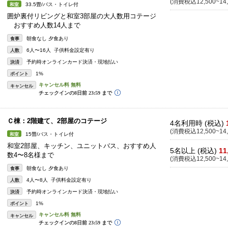
(消費税込12,500~14,
33.5畳/バス・トイレ付
和室
囲炉裏付リビングと和室3部屋の大人数用コテージ
おすすめ人数14人まで
朝食なし 夕食あり
食事
6人〜16人 子供料金設定有り
人数
予約時オンラインカード決済・現地払い
決済
1%
ポイント
キャンセル
Ｃ棟：2階建て、2部屋のコテージ
4名利用時 (税込)
(消費税込12,500~14,
15畳/バス・トイレ付
和室
和室2部屋、キッチン、ユニットバス、おすすめ人
5名以上 (税込)
11
数4〜8名様まで
(消費税込12,500~14,
朝食なし 夕食あり
食事
4人〜8人 子供料金設定有り
人数
予約時オンラインカード決済・現地払い
決済
1%
ポイント
キャンセル