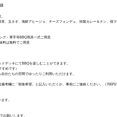
0日
意。
椎茸、玉ネギ、海鮮アヒージョ、チーズフォンデュ、特製カレー＆ナン、焼マ
ング・軍手等BBQ用具一式ご用意
味料は無料でご用意
ッドデッキにてBBQを楽しむことができます。
すすめです♪
ら自分たちの空間でゆったりご利用いただけます。
備考欄に「朝食希望」と記入いただくか、事前にご連絡ください。（700円/
います。
）でお願いします。