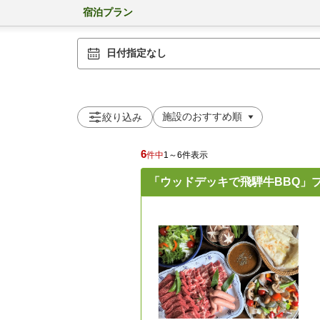
宿泊プラン
日付指定なし
絞り込み
6
件中
1～6件表示
「ウッドデッキで飛騨牛BBQ」