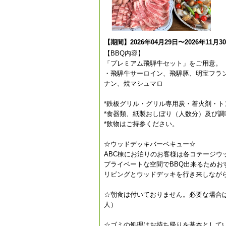
【期間】2026年04月29日〜2026年11月3
【BBQ内容】
「プレミアム飛騨牛セット」をご用意。
・飛騨牛サーロイン、飛騨豚、明宝フラ
ナン、焼マシュマロ
*鉄板グリル・グリル専用炭・着火剤・ト
*食器類、紙製おしぼり（人数分）及び調
*飲物はご持参ください。
☆ウッドデッキバーベキュー☆
ABC棟にお泊りのお客様は各コテージウ
プライベートな空間でBBQ出来るためお
リビングとウッドデッキを行き来しなが
☆朝食は付いておりません。必要な場合は
人）
☆ゴミの処理はお持ち帰りを基本として