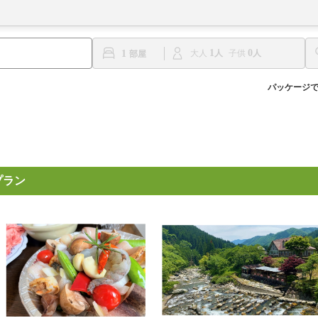
1
0
1
大人
子供
パッケージ
プラン