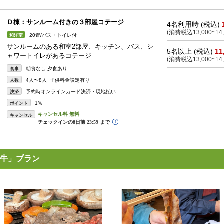
Ｄ棟：サンルーム付きの３部屋コテージ
4名利用時 (税込)
(消費税込13,000~14,
20畳/バス・トイレ付
和洋室
サンルームのある和室2部屋、キッチン、バス、シ
5名以上 (税込)
11
ャワートイレがあるコテージ
(消費税込13,000~14,
朝食なし 夕食あり
食事
4人〜8人 子供料金設定有り
人数
予約時オンラインカード決済・現地払い
決済
1%
ポイント
キャンセル
騨牛」プラン