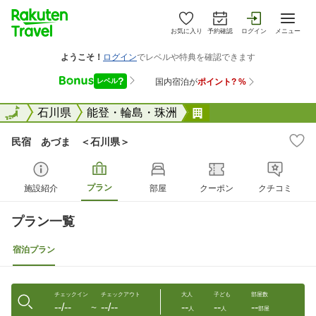
お気に入り
予約確認
ログイン
メニュー
全国
全国
石川県
能登・輪島・珠洲
民宿 あづま ＜石
民宿 あづま ＜石川県＞
プラン
施設紹介
部屋
クーポン
クチコミ
プラン一覧
宿泊プラン
チェックイン
チェックアウト
大人
子ども
部屋数
--/--
--/--
--
--
--
〜
人
人
部屋