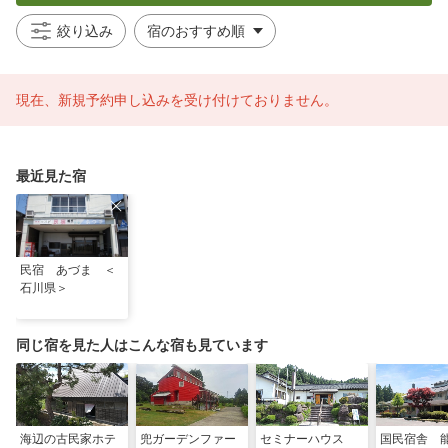
絞り込み
現在、新規予約申し込みを受け付けておりません。
最近見た宿
民宿 あづま ＜
石川県＞
同じ宿を見た人はこんな宿も見ています
海辺の古民家ホテ
兜ガーデンファー
セミナーハウス
国民宿舎 