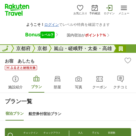
お気に入り
予約確認
ログイン
メニュー
全国
全国
京都府
京都
嵐山・嵯峨野・太秦・高雄
お宿
お宿 あしたも
プラン
施設紹介
部屋
写真
クーポン
クチコミ
プラン一覧
宿泊プラン
航空券付宿泊プラン
チェックイン
チェックアウト
大人
子ども
部屋数