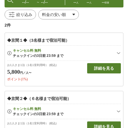
--/--
--/--
--
--
--
〜
人
人
部屋
絞り込み
2件
◆京間１◆（3名様まで宿泊可能）
お1人さま1泊（1名1室利用時） (税込)
詳細を見る
5,800
円
／人〜
ポイント(1%)
◆京間２◆（６名様まで宿泊可能）
お1人さま1泊（1名1室利用時） (税込)
詳細を見る