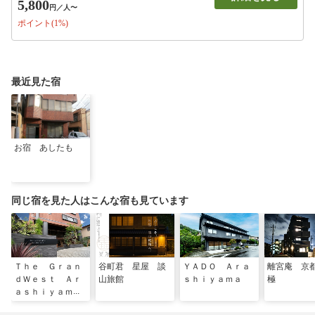
5,800
円
／人〜
ポイント(1%)
最近見た宿
お宿 あしたも
同じ宿を見た人はこんな宿も見ています
Ｔｈｅ Ｇｒａｎ
谷町君 星屋 談
ＹＡＤＯ Ａｒａ
離宮庵 京
ｄＷｅｓｔ Ａｒ
山旅館
ｓｈｉｙａｍａ
極
ａｓｈｉｙａｍａ