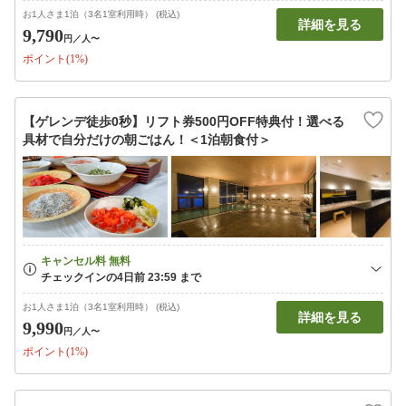
お1人さま1泊（3名1室利用時） (税込)
詳細を見る
9,790
円
／人〜
ポイント(1%)
【ゲレンデ徒歩0秒】リフト券500円OFF特典付！選べる
具材で自分だけの朝ごはん！＜1泊朝食付＞
お1人さま1泊（3名1室利用時） (税込)
詳細を見る
9,990
円
／人〜
ポイント(1%)