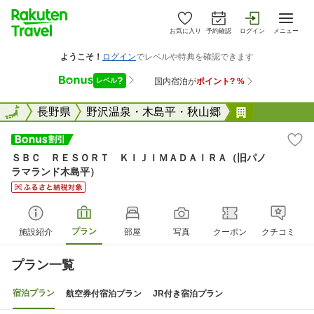
お気に入り
予約確認
ログイン
メニュー
全国
全国
長野県
野沢温泉・木島平・秋山郷
ＳＢＣ Ｒ
ＳＢＣ ＲＥＳＯＲＴ ＫＩＪＩＭＡＤＡＩＲＡ（旧パノ
ラマランド木島平）
プラン
施設紹介
部屋
写真
クーポン
クチコミ
プラン一覧
宿泊プラン
航空券付宿泊プラン
JR付き宿泊プラン