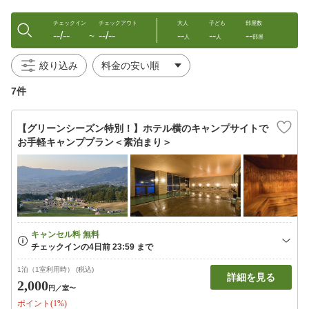
チェックイン
チェックアウト
大人
子ども
部屋数
--/--
--/--
--
--
--
〜
人
人
部屋
絞り込み
7件
【グリーンシーズン特別！】ホテル横のキャンプサイトで
お手軽キャンププラン＜素泊まり＞
1泊（1室利用時） (税込)
詳細を見る
2,000
円
／室〜
ポイント(1%)