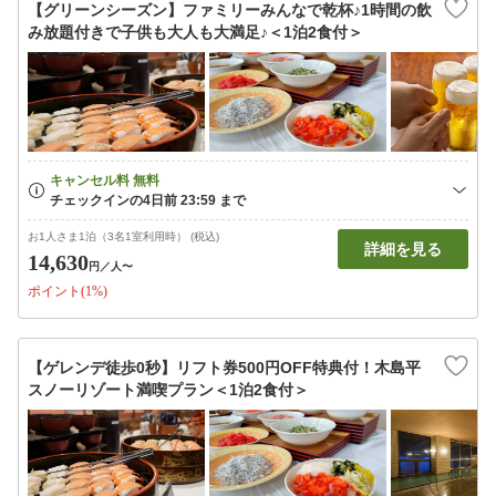
【グリーンシーズン】ファミリーみんなで乾杯♪1時間の飲
み放題付きで子供も大人も大満足♪＜1泊2食付＞
お1人さま1泊（3名1室利用時） (税込)
詳細を見る
14,630
円
／人〜
ポイント(1%)
【ゲレンデ徒歩0秒】リフト券500円OFF特典付！木島平
スノーリゾート満喫プラン＜1泊2食付＞