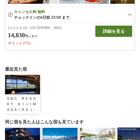
お1人さま1泊（3名1室利用時） (税込)
詳細を見る
14,830
円
／人〜
ポイント(1%)
最近見た宿
ＳＢＣ ＲＥＳＯ
ＲＴ ＫＩＪＩＭ
ＡＤＡＩＲＡ（旧
パノラマランド木
島平）
同じ宿を見た人はこんな宿も見ています