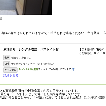
煙
。有線の客室は限られていますのでご希望あれば連絡ください。空冷蔵庫 温
素泊まり シングル喫煙 バストイレ付
1名利用時 (税込)
(消費税込5,830~6,0
食事
朝食なし 夕食なし
決済
予約時オンラインカード決済・現地払い
キャンセル
詳細を見る
いる直近30日間の「金額/食事」内容を目安としています。
畳分を「1.65平米」として算出した結果を表示しています。
法が異なることから、「和室」においては算出された広さ（1.65平米×畳数