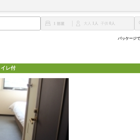
1
0
1
大人
子供
パッケージ
トイレ付