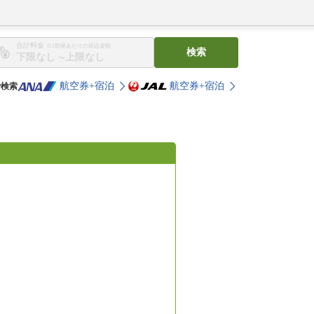
合計料金
※1部屋あたりの税込金額
検索
〜
航空券+宿泊
航空券+宿泊
で検索