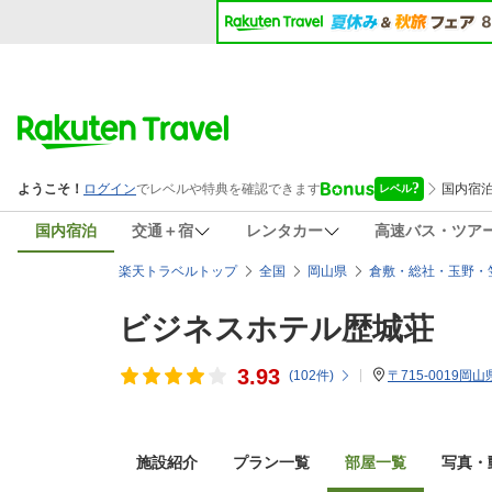
国内宿泊
交通＋宿
レンタカー
高速バス・ツア
楽天トラベルトップ
全国
岡山県
倉敷・総社・玉野・
ビジネスホテル歴城荘
3.93
(
102
件)
〒715-0019岡
施設紹介
プラン一覧
部屋一覧
写真・動