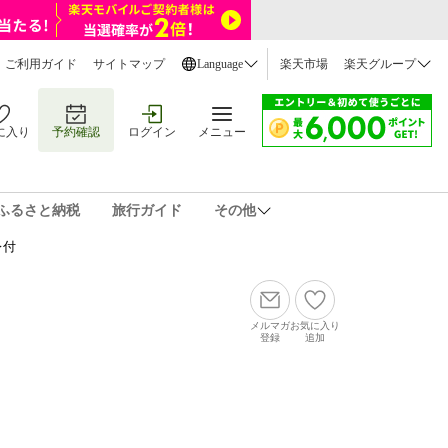
ご利用ガイド
サイトマップ
Language
楽天市場
楽天グループ
に入り
予約確認
ログイン
メニュー
ふるさと納税
旅行ガイド
その他
レ付
メルマガ
お気に入り
登録
追加