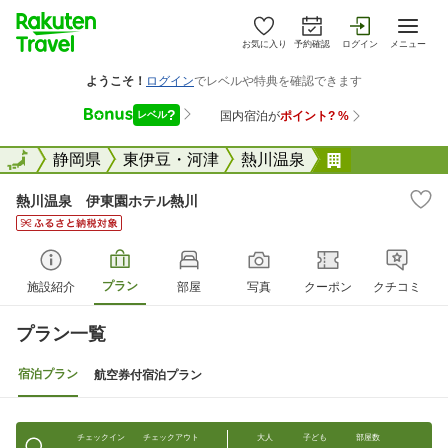
お気に入り
予約確認
ログイン
メニュー
全国
全国
静岡県
東伊豆・河津
熱川温泉
熱川温泉 伊
熱川温泉 伊東園ホテル熱川
プラン
施設紹介
部屋
写真
クーポン
クチコミ
プラン一覧
宿泊プラン
航空券付宿泊プラン
チェックイン
チェックアウト
大人
子ども
部屋数