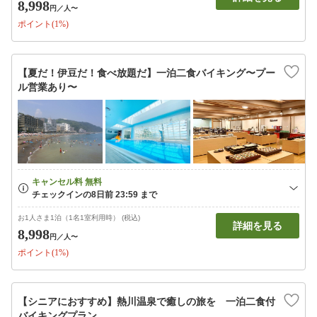
8,998
円
／人〜
ポイント(1%)
【夏だ！伊豆だ！食べ放題だ】一泊二食バイキング〜プー
ル営業あり〜
お1人さま1泊（1名1室利用時） (税込)
詳細を見る
8,998
円
／人〜
ポイント(1%)
【シニアにおすすめ】熱川温泉で癒しの旅を 一泊二食付
バイキングプラン