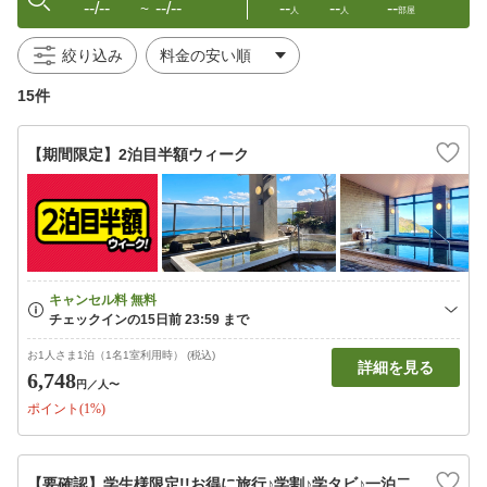
--/--
--/--
--
--
--
〜
人
人
部屋
絞り込み
15件
【期間限定】2泊目半額ウィーク
お1人さま1泊（1名1室利用時） (税込)
詳細を見る
6,748
円
／人〜
ポイント(1%)
【要確認】学生様限定!!お得に旅行♪学割♪学タビ♪一泊二