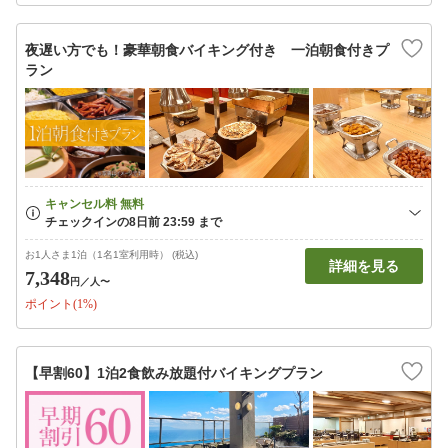
夜遅い方でも！豪華朝食バイキング付き 一泊朝食付きプ
ラン
お1人さま1泊（1名1室利用時） (税込)
詳細を見る
7,348
円
／人〜
ポイント(1%)
【早割60】1泊2食飲み放題付バイキングプラン