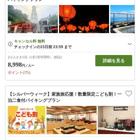
お1人さま1泊（1名1室利用時） (税込)
詳細を見る
8,998
円
／人〜
ポイント(1%)
【シルバーウィーク】家族旅応援！数量限定こども割！一
泊二食付バイキングプラン