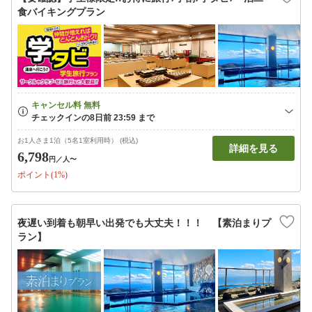
食バイキングプラン
お1人さま1泊（5名1室利用時） (税込)
詳細を見る
6,798
円
／人〜
ポイント(1%)
夜遅い到着も朝早い出発でも大丈夫！！！ 【素泊まりプ
ラン】