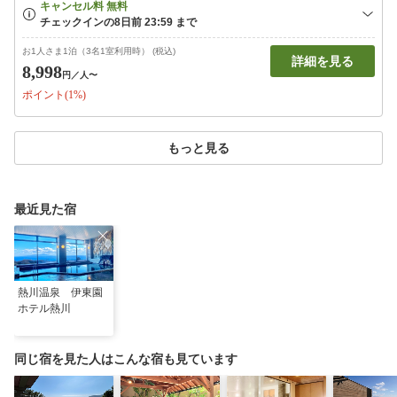
お1人さま1泊（3名1室利用時） (税込)
詳細を見る
8,998
円
／人〜
ポイント(1%)
もっと見る
最近見た宿
熱川温泉 伊東園
ホテル熱川
同じ宿を見た人はこんな宿も見ています