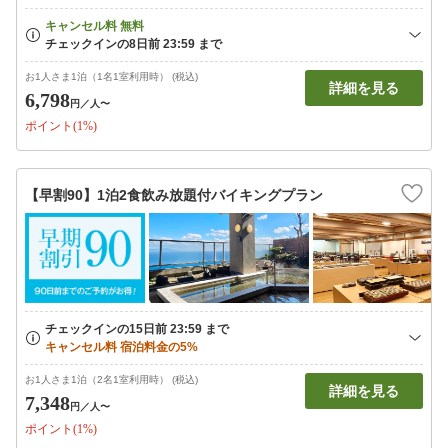
お1人さま1泊（1名1室利用時） (税込)
詳細を見る
6,798
円
／人〜
ポイント(1%)
【早割90】1泊2食飲み放題付バイキングプラン
お1人さま1泊（2名1室利用時） (税込)
詳細を見る
7,348
円
／人〜
ポイント(1%)