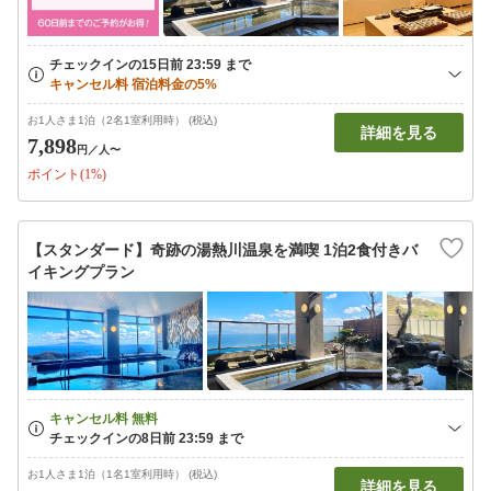
お1人さま1泊（2名1室利用時） (税込)
詳細を見る
7,898
円
／人〜
ポイント(1%)
【スタンダード】奇跡の湯熱川温泉を満喫 1泊2食付きバ
イキングプラン
お1人さま1泊（1名1室利用時） (税込)
詳細を見る