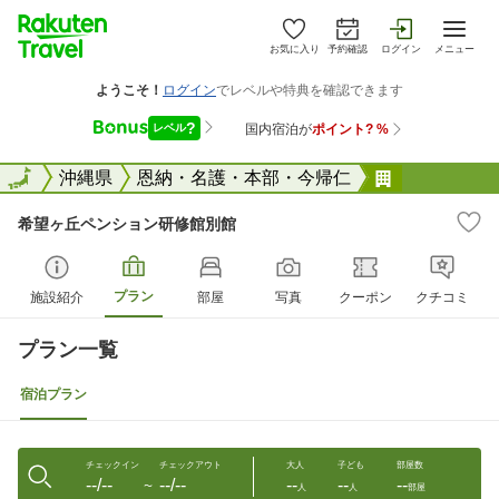
お気に入り
予約確認
ログイン
メニュー
全国
全国
沖縄県
恩納・名護・本部・今帰仁
希望ヶ丘ペ
希望ヶ丘ペンション研修館別館
プラン
施設紹介
部屋
写真
クーポン
クチコミ
プラン一覧
宿泊プラン
チェックイン
チェックアウト
大人
子ども
部屋数
--/--
--/--
--
--
--
〜
人
人
部屋