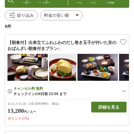
--/--
--/--
--
--
--
〜
人
人
部屋
絞り込み
8件
【朝食付】出来立てふわふわのだし巻き玉子が付いた京の
おばんざい朝食付きプラン♪
お1人さま1泊（2名1室利用時） (税込)
詳細を見る
13,200
円
／人〜
ポイント(1%)