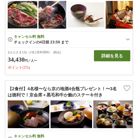
お1人さま1泊（2名1室利用時） (税込)
詳細を見る
34,430
円
／人〜
ポイント(1%)
【2食付】4名様〜なら京の地酒4合瓶プレゼント！〜3名
は徳利で！京会席＋黒毛和牛か鮑のステーキ付き