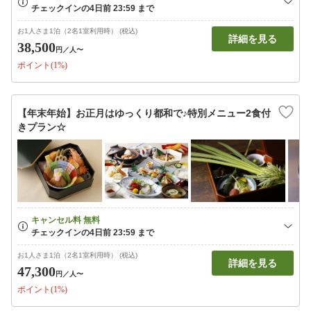
お1人さま1泊（2名1室利用時） (税込)
詳細を見る
38,500
円
／人〜
ポイント(1%)
【年末年始】お正月はゆっくり都和で♪特別メニュー2食付
きプラン☆
お1人さま1泊（2名1室利用時） (税込)
詳細を見る
47,300
円
／人〜
ポイント(1%)