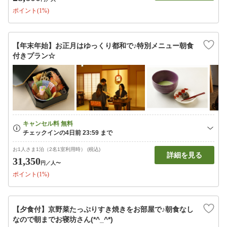
ポイント(1%)
【年末年始】お正月はゆっくり都和で♪特別メニュー朝食
付きプラン☆
お1人さま1泊（2名1室利用時） (税込)
詳細を見る
31,350
円
／人〜
ポイント(1%)
【夕食付】京野菜たっぷりすき焼きをお部屋で♪朝食なし
なので朝までお寝坊さん(*^_^*)