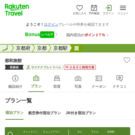
お気に入り
予約確認
ログイン
メニュー
全国
全国
京都府
京都
京都駅
都和旅館
都和旅館
サステナブルトラベル
プラン
施設紹介
部屋
写真
クーポン
クチコミ
プラン一覧
宿泊プラン
航空券付宿泊プラン
JR付き宿泊プラン
チェックイン
チェックアウト
大人
子ども
部屋数