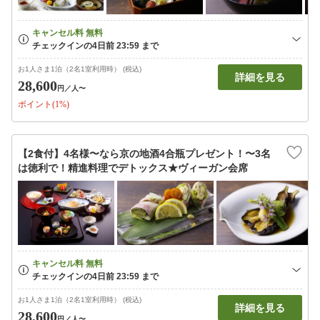
お1人さま1泊（2名1室利用時） (税込)
詳細を見る
28,600
円
／人〜
ポイント(1%)
【2食付】4名様〜なら京の地酒4合瓶プレゼント！〜3名
は徳利で！精進料理でデトックス★ヴィーガン会席
お1人さま1泊（2名1室利用時） (税込)
詳細を見る
28,600
円
／人〜