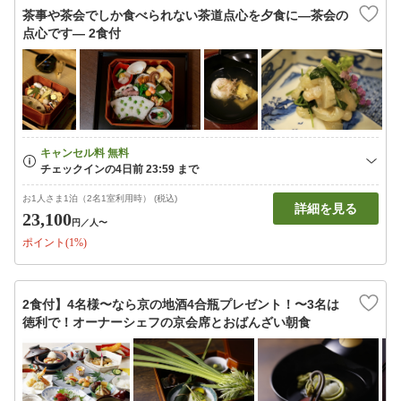
茶事や茶会でしか食べられない茶道点心を夕食に—茶会の
点心です— 2食付
お1人さま1泊（2名1室利用時） (税込)
詳細を見る
23,100
円
／人〜
ポイント(1%)
2食付】4名様〜なら京の地酒4合瓶プレゼント！〜3名は
徳利で！オーナーシェフの京会席とおばんざい朝食