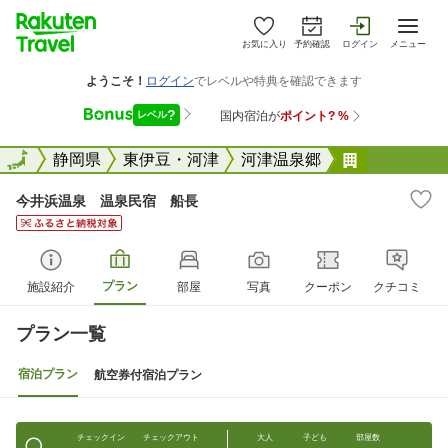
お気に入り
予約確認
ログイン
メニュー
全国
全国
静岡県
東伊豆・河津
河津温泉郷
今井浜温泉
今井浜温泉 温泉民宿 船長
プラン
施設紹介
部屋
写真
クーポン
クチコミ
プラン一覧
宿泊プラン
航空券付宿泊プラン
チェックイン
チェックアウト
大人
子ども
部屋数