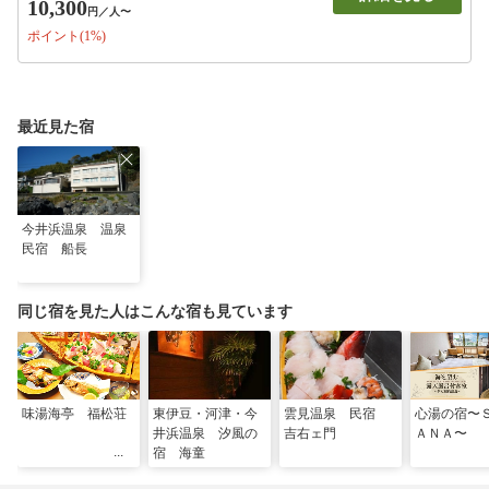
10,300
円
／人〜
ポイント(1%)
最近見た宿
今井浜温泉 温泉
民宿 船長
同じ宿を見た人はこんな宿も見ています
味湯海亭 福松荘
東伊豆・河津・今
雲見温泉 民宿
心湯の宿〜
井浜温泉 汐風の
吉右ェ門
ＡＮＡ〜
宿 海童