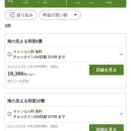
--/--
--/--
--
--
--
〜
人
人
部屋
絞り込み
2件
海の見える和室6畳
お1人さま1泊（2名1室利用時） (税込)
詳細を見る
10,300
円
／人〜
ポイント(1%)
海の見える和室10畳
お1人さま1泊（4名1室利用時） (税込)
詳細を見る