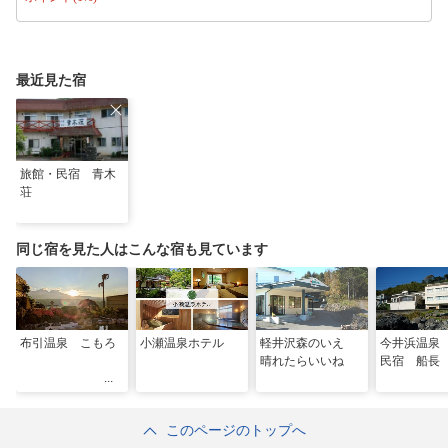
最近見た宿
旅館・民宿 青木
荘
同じ宿を見た人はこんな宿も見ています
布引温泉 こもろ
小瀬温泉ホテル
軽井沢森のいえ
今井浜温泉
晴れたらいいね
民宿 船長
このページのトップへ