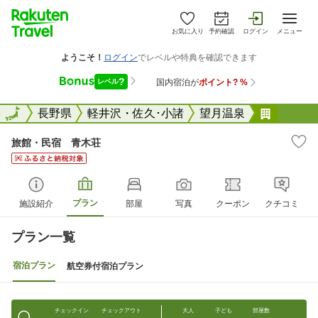
お気に入り
予約確認
ログイン
メニュー
全国
全国
長野県
軽井沢・佐久･小諸
望月温泉
旅館・
旅館・民宿 青木荘
プラン
施設紹介
部屋
写真
クーポン
クチコミ
プラン一覧
宿泊プラン
航空券付宿泊プラン
チェックイン
チェックアウト
大人
子ども
部屋数