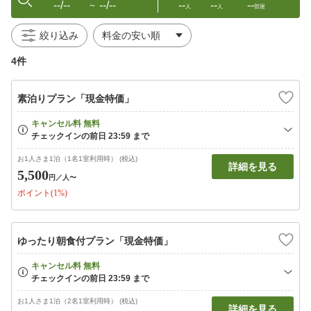
--/--
--/--
--
--
--
〜
人
人
部屋
絞り込み
4件
素泊りプラン「現金特価」
お1人さま1泊（1名1室利用時） (税込)
詳細を見る
5,500
円
／人〜
ポイント(1%)
ゆったり朝食付プラン「現金特価」
お1人さま1泊（2名1室利用時） (税込)
詳細を見る