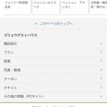
ファミリー民宿朝
ペンションセイラ
ペンション アマ
古民家一棟
比奈
ーズ
ンダン
宿「熊のや
このページのトップへ
ゴリョウゲストハウス
施設紹介
プラン
部屋
写真・動画
クーポン
クチコミ
その他の情報（PCサイト）