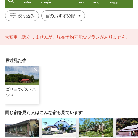
--/--
--/--
--
--
--
〜
人
人
部屋
絞り込み
大変申し訳ありませんが、現在予約可能なプランがありません。
最近見た宿
ゴリョウゲストハ
ウス
同じ宿を見た人はこんな宿も見ています