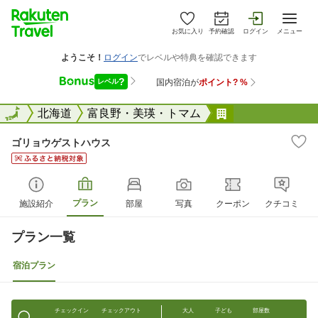
お気に入り
予約確認
ログイン
メニュー
全国
全国
北海道
富良野・美瑛・トマム
ゴリョウゲスト
ゴリョウゲストハウス
プラン
施設紹介
部屋
写真
クーポン
クチコミ
プラン一覧
宿泊プラン
チェックイン
チェックアウト
大人
子ども
部屋数