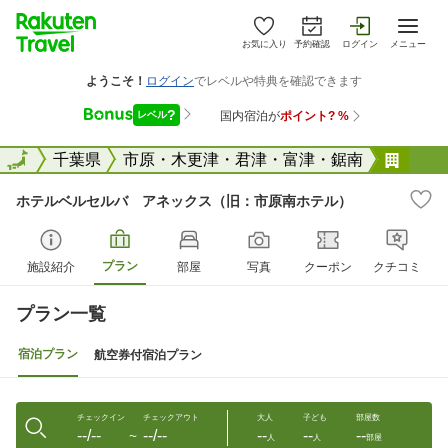
お気に入り
予約確認
ログイン
メニュー
全国
全国
千葉県
市原・木更津・君津・富津・鋸南
ホテ
ホテルベルセルバ アネックス（旧：市原南ホテル）
プラン
施設紹介
部屋
写真
クーポン
クチコミ
プラン一覧
宿泊プラン
航空券付宿泊プラン
チェックイン
チェックアウト
大人
子ども
部屋数
--/--
--/--
--
--
--
〜
人
人
部屋