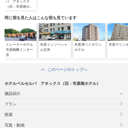
バ アネックス
（旧：市原南ホテ
ル）
同じ宿を見た人はこんな宿も見ています
トレーラーホテル
市原インソーシャ
木更津ベイタウン
市原マリン
市原鶴舞インター
ル五井
ホテル
店
このページのトップへ
ホテルベルセルバ アネックス（旧：市原南ホテル）
施設紹介
プラン
部屋
写真・動画