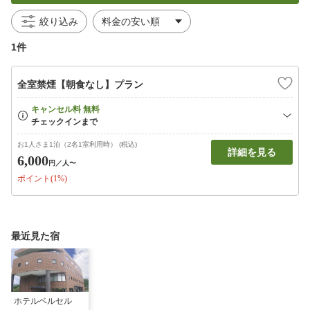
絞り込み
1件
全室禁煙【朝食なし】プラン
お1人さま1泊（2名1室利用時） (税込)
詳細を見る
6,000
円
／人〜
ポイント(1%)
最近見た宿
ホテルベルセル