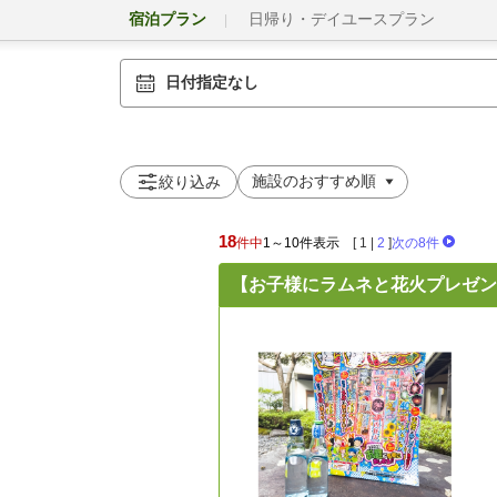
宿泊プラン
日帰り・デイユースプラン
日付指定なし
絞り込み
18
件中
1～10件表示
[
1
|
2
]
次の8件
【お子様にラムネと花火プレゼン