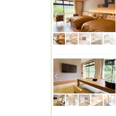
1
/
6
1
/
6