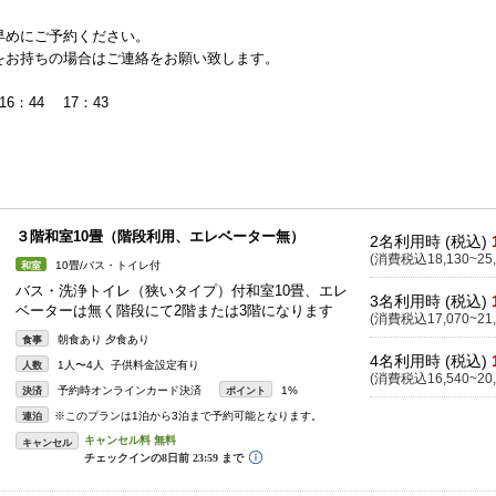
早めにご予約ください。
をお持ちの場合はご連絡をお願い致します。
6：44 17：43
３階和室10畳（階段利用、エレベーター無）
2名利用時 (税込)
(消費税込18,130~25,
10畳/バス・トイレ付
和室
バス・洗浄トイレ（狭いタイプ）付和室10畳、エレ
3名利用時 (税込)
ベーターは無く階段にて2階または3階になります
(消費税込17,070~21,
朝食あり 夕食あり
食事
4名利用時 (税込)
1人〜4人 子供料金設定有り
人数
(消費税込16,540~20,
予約時オンラインカード決済
1%
決済
ポイント
※このプランは1泊から3泊まで予約可能となります。
連泊
キャンセル