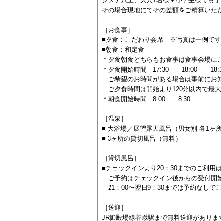
システム上、大人1名様＋小学生様でも
その場合現地にてその差額をご精算いた
［お食事］
■夕食：こだわり会席 ※写真は一例で
■朝食：和定食
＊夕食朝食どちらもお食事は食事会場に
＊夕食開始時間 17:30 18:00 18
ご希望のお時間がある場合は事前にお
ご夕食時間は開始より120分以内で最大2
＊朝食開始時間 8:00 8:30
［温泉］
■ 大浴場／展望露天風呂（男女別 各1ヶ
■ 3ヶ所の貸切風呂（無料）
［貸切風呂］
■チェックインより20：30までのご利用
ご予約はチェックイン後からの受付開始
21：00〜翌日9：30までは予約なしで
［送迎］
JR御殿場線谷峨駅まで無料送迎がありま