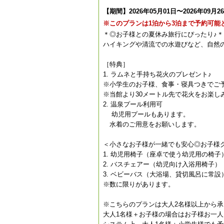
【期間】2026年05月01日〜2026年09月2
※このプランは1泊から3泊まで予約可能
＊◎お子様との夏休み旅行にぴったり♪＊
ハイキングや清流での水遊びなど、自然
［特典］
1. ラムネと手持ち花火のプレゼント♪
※小学生のお子様、食事・寝具つきでご
※当館より30メートル先で花火をお楽し
2. 温泉プール利用可
幼児用プールもあります。
水着のご用意をお願いします。
＜小さなお子様が一緒でも安心◎お子様
1. 幼児用椅子（座卓で使う幼児用の椅子
2. バスチェアー（幼児向け入浴用椅子）
3. ベビーバス（大浴場、貸切風呂に常設
※数に限りがあります。
※こちらのプランは大人2名様以上から
大人1名様＋お子様の場合はお子様お一