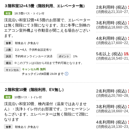
３階和室12+4.5畳（階段利用、エレベーター無）
2名利用時 (税込)
(消費税込21,310~27,
16.5畳/バス・トイレ付
和室
渓流沿い和室12畳+4.5畳のお部屋で、エレベーター
3名利用時 (税込)
は無く階段にて３階になります。主に冬季に別棟の
(消費税込18,660~25,
エアコン室外機より作動音が聞こえる場合がござい
ます。
4名利用時 (税込)
(消費税込17,600~22,
朝食あり 夕食あり
食事
2人〜6人 子供料金設定有り
人数
5名以上 (税込)
15
予約時オンラインカード決済
1%
決済
ポイント
(消費税込16,540~21,
※このプランは1泊から3泊まで予約可能となります。
連泊
キャンセル
２階和室10畳（階段利用、EV無し）
2名利用時 (税込)
(消費税込20,780~28,
10畳/バス・トイレ付
和室
渓流沿い和室10畳、檜内湯付（温泉ではありませ
3名利用時 (税込)
ん）・洗浄トイレ付のお部屋です。コーヒーマシン
(消費税込18,660~24,
もございます。エレベーターは無く階段にて2階に
なります
4名利用時 (税込)
(消費税込18,130~23,
朝食あり 夕食あり
食事