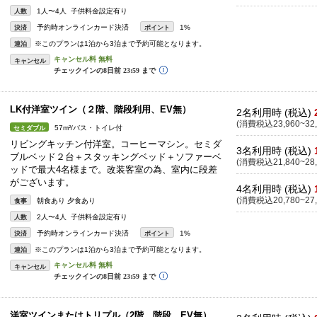
1人〜4人 子供料金設定有り
人数
予約時オンラインカード決済
1%
決済
ポイント
※このプランは1泊から3泊まで予約可能となります。
連泊
キャンセル
LK付洋室ツイン（２階、階段利用、EV無）
2名利用時 (税込)
(消費税込23,960~32,
57m²/バス・トイレ付
セミダブル
リビングキッチン付洋室。コーヒーマシン。セミダ
3名利用時 (税込)
ブルベッド２台＋スタッキングベッド＋ソファーベ
(消費税込21,840~28,
ッドで最大4名様まで。改装客室の為、室内に段差
がございます。
4名利用時 (税込)
(消費税込20,780~27,
朝食あり 夕食あり
食事
2人〜4人 子供料金設定有り
人数
予約時オンラインカード決済
1%
決済
ポイント
※このプランは1泊から3泊まで予約可能となります。
連泊
キャンセル
洋室ツインまたはトリプル（2階、階段、EV無）