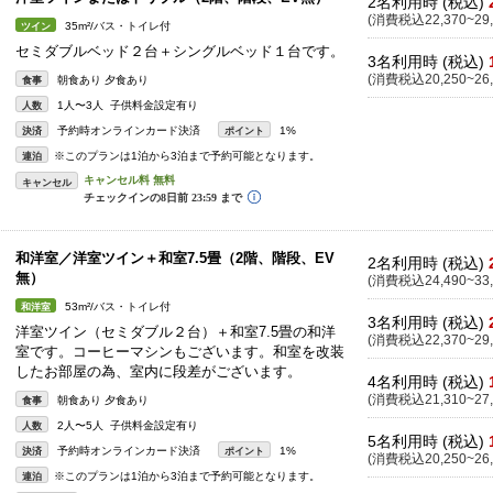
2名利用時 (税込)
(消費税込22,370~29,
35m²/バス・トイレ付
ツイン
セミダブルベッド２台＋シングルベッド１台です。
3名利用時 (税込)
(消費税込20,250~26,
朝食あり 夕食あり
食事
1人〜3人 子供料金設定有り
人数
予約時オンラインカード決済
1%
決済
ポイント
※このプランは1泊から3泊まで予約可能となります。
連泊
キャンセル
和洋室／洋室ツイン＋和室7.5畳（2階、階段、EV
2名利用時 (税込)
無）
(消費税込24,490~33,
53m²/バス・トイレ付
和洋室
3名利用時 (税込)
洋室ツイン（セミダブル２台）＋和室7.5畳の和洋
(消費税込22,370~29,
室です。コーヒーマシンもございます。和室を改装
したお部屋の為、室内に段差がございます。
4名利用時 (税込)
(消費税込21,310~27,
朝食あり 夕食あり
食事
2人〜5人 子供料金設定有り
人数
5名利用時 (税込)
予約時オンラインカード決済
1%
決済
ポイント
(消費税込20,250~26,
※このプランは1泊から3泊まで予約可能となります。
連泊