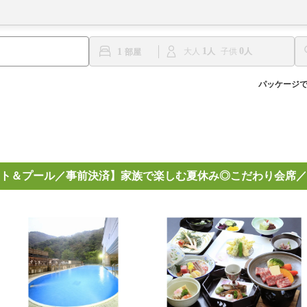
1
0
1
大人
子供
パッケージ
ト＆プール／事前決済】家族で楽しむ夏休み◎こだわり会席／