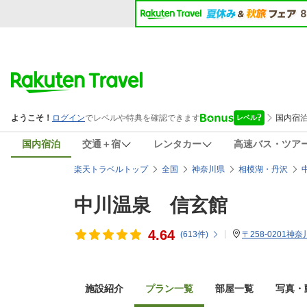
国内宿泊
交通＋宿
レンタカー
高速バス・ツア
楽天トラベルトップ
全国
神奈川県
相模湖・丹沢
中川温泉 信玄館
4.64
(
613
件)
〒258-0201神
施設紹介
プラン一覧
部屋一覧
写真・動