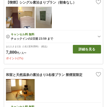
【喫煙】シングル素泊まりプラン（朝食なし）
お1人さま1泊（1名1室利用時） (税込)
詳細を見る
7,800
円
／人〜
ポイント(1%)
和室と天然温泉の素泊まり3名様プラン 禁煙室限定