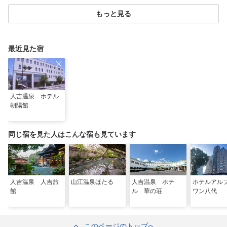
もっと見る
最近見た宿
人吉温泉 ホテル
朝陽館
同じ宿を見た人はこんな宿も見ています
人吉温泉 人吉旅
山江温泉ほたる
人吉温泉 ホテ
ホテルアル
館
ル 華の荘
ワン八代
このページのトップへ