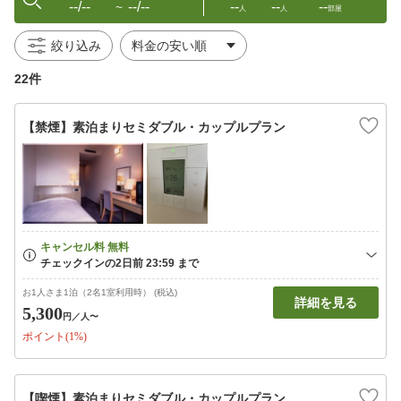
--/--
--/--
--
--
--
〜
人
人
部屋
絞り込み
22件
【禁煙】素泊まりセミダブル・カップルプラン
お1人さま1泊（2名1室利用時） (税込)
詳細を見る
5,300
円
／人〜
ポイント(1%)
【喫煙】素泊まりセミダブル・カップルプラン