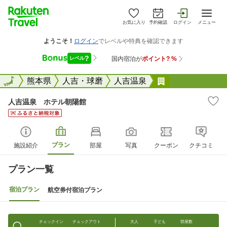
お気に入り
予約確認
ログイン
メニュー
全国
全国
熊本県
人吉・球磨
人吉温泉
人吉温泉 ホテ
人吉温泉 ホテル朝陽館
プラン
施設紹介
部屋
写真
クーポン
クチコミ
プラン一覧
宿泊プラン
航空券付宿泊プラン
チェックイン
チェックアウト
大人
子ども
部屋数