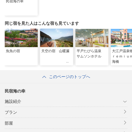
民宿海の幸
同じ宿を見た人はこんな宿も見ています
魚魚の宿
天空の宿 山暖簾
平戸たびら温泉
大江戸温泉
サムソンホテル
ｒｅｍｉｕ
海橋
このページのトップへ
民宿海の幸
施設紹介
プラン
部屋