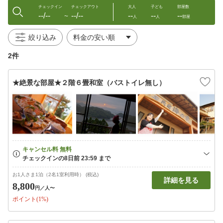
チェックイン
チェックアウト
大人
子ども
部屋数
--/--
--/--
--
--
--
〜
人
人
部屋
絞り込み
2件
★絶景な部屋★２階６畳和室（バストイレ無し）
お1人さま1泊（2名1室利用時） (税込)
詳細を見る
8,800
円
／人〜
ポイント(1%)