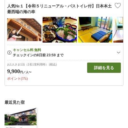
人気№１【令和５リニューアル・バストイレ付】日本本土
最西端の海の幸
お1人さま1泊（2名1室利用時） (税込)
詳細を見る
9,900
円
／人〜
ポイント(1%)
最近見た宿