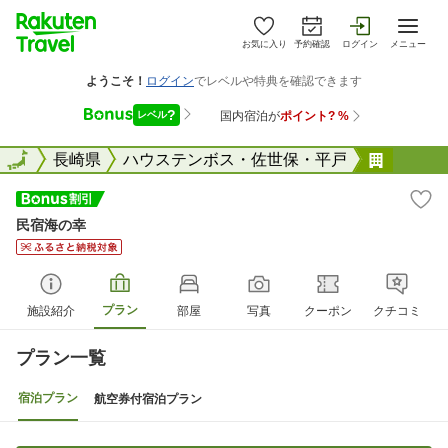
お気に入り
予約確認
ログイン
メニュー
全国
全国
長崎県
ハウステンボス・佐世保・平戸
民宿海
民宿海の幸
プラン
施設紹介
部屋
写真
クーポン
クチコミ
プラン一覧
宿泊プラン
航空券付宿泊プラン