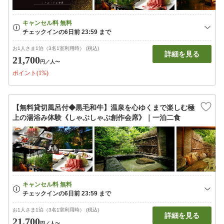
お1人さま1泊（3名1室利用時） (税込)
詳細を見る
21,700
円
／人〜
ポイント(1%)
【無料貸切風呂付◆黒毛和牛】温泉を心ゆくまで楽しむ極
上の湯浴み体験《しゃぶしゃぶ創作会席》｜一泊二食
お1人さま1泊（3名1室利用時） (税込)
詳細を見る
21,700
円
／人〜