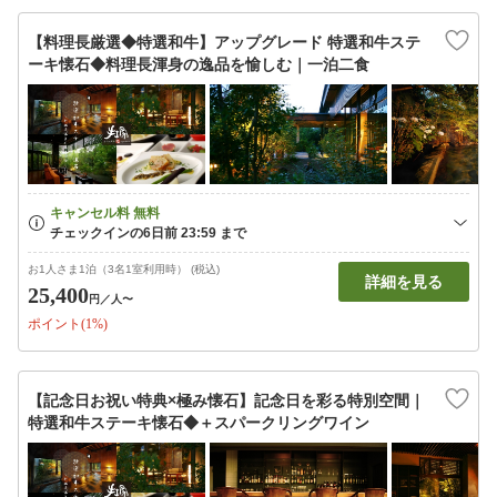
【料理長厳選◆特選和牛】アップグレード 特選和牛ステ
ーキ懐石◆料理長渾身の逸品を愉しむ｜一泊二食
お1人さま1泊（3名1室利用時） (税込)
詳細を見る
25,400
円
／人〜
ポイント(1%)
【記念日お祝い特典×極み懐石】記念日を彩る特別空間｜
特選和牛ステーキ懐石◆＋スパークリングワイン