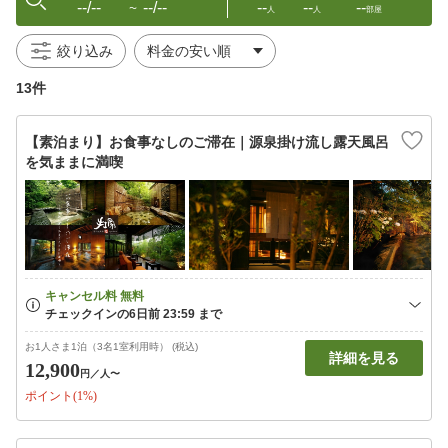
--/--
--/--
--
--
--
〜
人
人
部屋
絞り込み
13件
【素泊まり】お食事なしのご滞在｜源泉掛け流し露天風呂
を気ままに満喫
お1人さま1泊（3名1室利用時） (税込)
詳細を見る
12,900
円
／人〜
ポイント(1%)