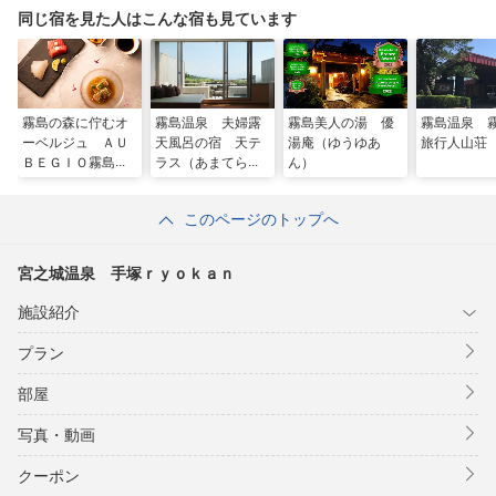
同じ宿を見た人はこんな宿も見ています
霧島の森に佇むオ
霧島温泉 夫婦露
霧島美人の湯 優
霧島温泉
ーベルジュ ＡＵ
天風呂の宿 天テ
湯庵（ゆうゆあ
旅行人山荘
ＢＥＧＩＯ霧島観
ラス（あまてら
ん）
光ホテル
す）
このページのトップへ
宮之城温泉 手塚ｒｙｏｋａｎ
施設紹介
プラン
部屋
写真・動画
クーポン