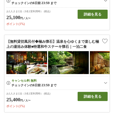
お1人さま1泊（3名1室利用時） (税込)
詳細を見る
25,100
円
／人〜
ポイント(1%)
【無料貸切風呂付◆極み懐石】温泉を心ゆくまで楽しむ極
上の湯浴み体験■特選和牛ステーキ懐石｜一泊二食
お1人さま1泊（3名1室利用時） (税込)
詳細を見る
25,400
円
／人〜
ポイント(1%)