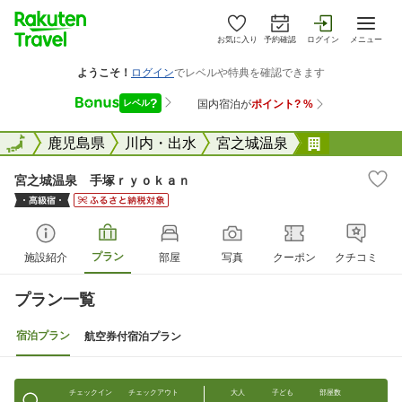
お気に入り
予約確認
ログイン
メニュー
全国
全国
鹿児島県
川内・出水
宮之城温泉
宮之城温泉
宮之城温泉 手塚ｒｙｏｋａｎ
プラン
施設紹介
部屋
写真
クーポン
クチコミ
プラン一覧
宿泊プラン
航空券付宿泊プラン
チェックイン
チェックアウト
大人
子ども
部屋数