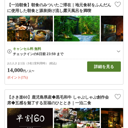
【一泊朝食】朝食のみついたご滞在｜地元食材をふんだん
に使用した朝食と源泉掛け流し露天風呂を満喫
お1人さま1泊（3名1室利用時） (税込)
詳細を見る
14,000
円
／人〜
ポイント(1%)
【さき楽60】鹿児島県産◆黒毛和牛 しゃぶしゃぶ創作会
席◆五感を魅了する至福のひととき｜一泊二食