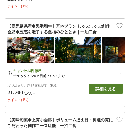
ポイント(1%)
【鹿児島県産◆黒毛和牛】基本プラン しゃぶしゃぶ創作
会席◆五感を魅了する至福のひととき｜一泊二食
お1人さま1泊（3名1室利用時） (税込)
詳細を見る
21,700
円
／人〜
ポイント(1%)
【美味旬菜◆上質小会席】ボリューム控え目・料理の質に
こだわった創作コース堪能｜一泊二食