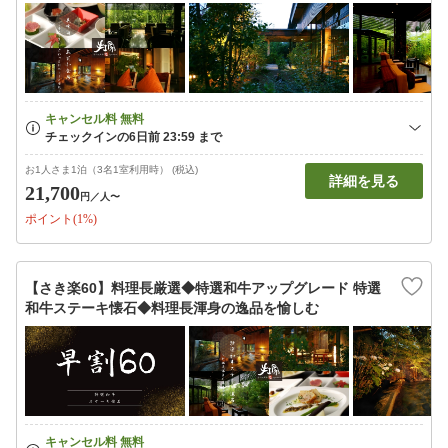
お1人さま1泊（3名1室利用時） (税込)
詳細を見る
21,700
円
／人〜
ポイント(1%)
【さき楽60】料理長厳選◆特選和牛アップグレード 特選
和牛ステーキ懐石◆料理長渾身の逸品を愉しむ