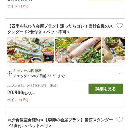
ポイント(1%)
【四季を味わう会席プラン】迷ったらコレ！当館自慢のス
タンダード2食付き＜ペット不可＞
お1人さま1泊（4名1室利用時） (税込)
詳細を見る
20,900
円
／人〜
ポイント(1%)
≪夕食個室食確約≫【季節の会席プラン】当館スタンダー
ド2食付♪＜ペット不可＞