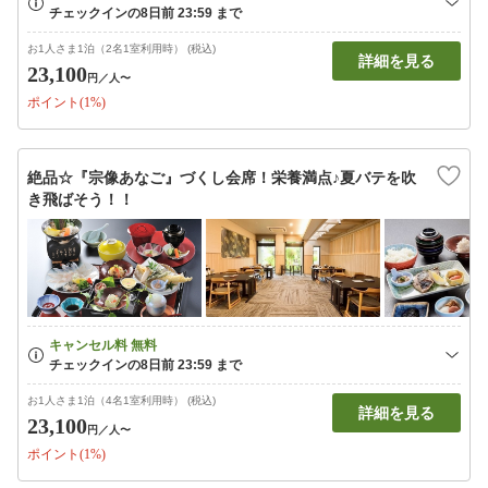
お1人さま1泊（2名1室利用時） (税込)
詳細を見る
23,100
円
／人〜
ポイント(1%)
絶品☆『宗像あなご』づくし会席！栄養満点♪夏バテを吹
き飛ばそう！！
お1人さま1泊（4名1室利用時） (税込)
詳細を見る
23,100
円
／人〜
ポイント(1%)