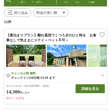
--/--
--/--
--
--
--
〜
人
人
部屋
絞り込み
11件
【素泊まりプラン】離れ風宿でくつろぎのひと時を お食
事なしで気ままにステイ＜ペット不可＞
お1人さま1泊（4名1室利用時） (税込)
詳細を見る
14,300
円
／人〜
ポイント(1%)