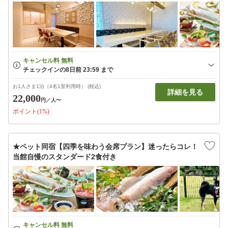
お1人さま1泊（4名1室利用時） (税込)
詳細を見る
22,000
円
／人〜
ポイント(1%)
★ペット同宿【四季を味わう会席プラン】迷ったらコレ！
当館自慢のスタンダード2食付き