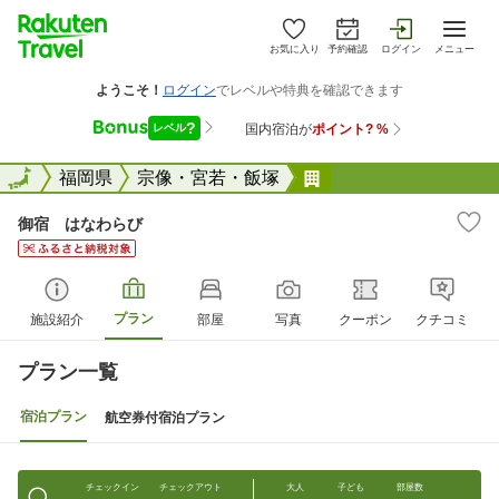
お気に入り
予約確認
ログイン
メニュー
全国
全国
福岡県
宗像・宮若・飯塚
御宿 はなわらび
御宿 はなわらび
プラン
施設紹介
部屋
写真
クーポン
クチコミ
プラン一覧
宿泊プラン
航空券付宿泊プラン
チェックイン
チェックアウト
大人
子ども
部屋数