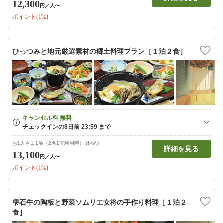
12,300
円
／人〜
ポイント(1%)
ひっつみと地元厳選素材の郷土料理プラン［１泊２食］
お1人さま1泊（2名1室利用時） (税込)
詳細を見る
13,100
円
／人〜
ポイント(1%)
雫石牛の陶板と野菜ソムリエ女将の手作り料理［１泊２
食］