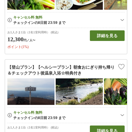
お1人さま1泊（2名1室利用時） (税込)
詳細を見る
12,300
円
／人〜
ポイント(1%)
【登山プラン】【ヘルシープラン】朝食おにぎり持ち帰り
＆チェックアウト後温泉入浴☆特典付き
お1人さま1泊（2名1室利用時） (税込)
詳細を見る