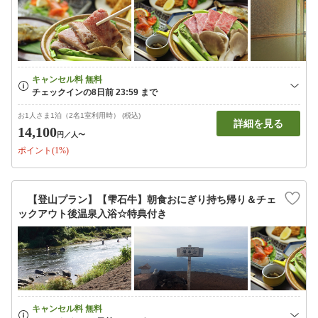
お1人さま1泊（2名1室利用時） (税込)
詳細を見る
14,100
円
／人〜
ポイント(1%)
【登山プラン】【雫石牛】朝食おにぎり持ち帰り＆チェ
ックアウト後温泉入浴☆特典付き