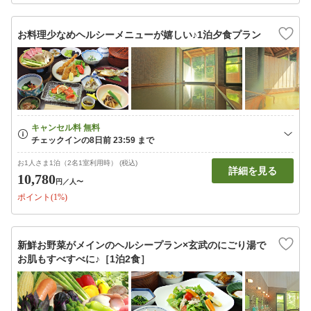
お料理少なめヘルシーメニューが嬉しい♪1泊夕食プラン
お1人さま1泊（2名1室利用時） (税込)
詳細を見る
10,780
円
／人〜
ポイント(1%)
新鮮お野菜がメインのヘルシープラン×玄武のにごり湯で
お肌もすべすべに♪［1泊2食］