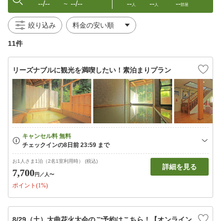
--/--
--/--
--
--
--
〜
人
人
部屋
絞り込み
11件
リーズナブルに観光を満喫したい！素泊まりプラン
お1人さま1泊（2名1室利用時） (税込)
詳細を見る
7,700
円
／人〜
ポイント(1%)
8/29（土）大曲花火大会のご予約はこちら！【オンライン