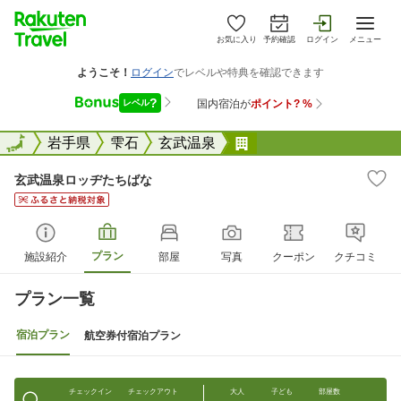
お気に入り
予約確認
ログイン
メニュー
全国
全国
岩手県
雫石
玄武温泉
玄武温泉ロッヂたちば
玄武温泉ロッヂたちばな
プラン
施設紹介
部屋
写真
クーポン
クチコミ
プラン一覧
宿泊プラン
航空券付宿泊プラン
チェックイン
チェックアウト
大人
子ども
部屋数