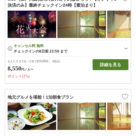
決済のみ】最終チェックイン24時【素泊まり】
お1人さま1泊（2名1室利用時） (税込)
詳細を見る
8,550
円
／人〜
ポイント(1%)
地元グルメを堪能！1泊朝食プラン