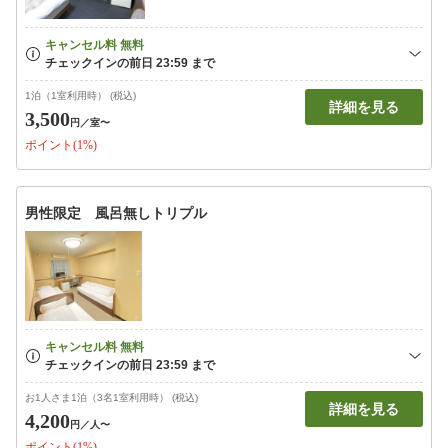
1泊（1室利用時） (税込)
詳細を見る
3,500
円
／室〜
ポイント(1%)
男性限定 風呂無しトリプル
お1人さま1泊（3名1室利用時） (税込)
詳細を見る
4,200
円
／人〜
ポイント(1%)