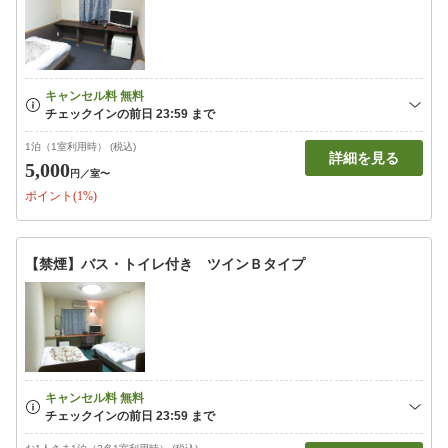
1泊（1室利用時） (税込)
詳細を見る
5,000
円
／室〜
ポイント(1%)
【禁煙】バス・トイレ付き ツインＢタイプ