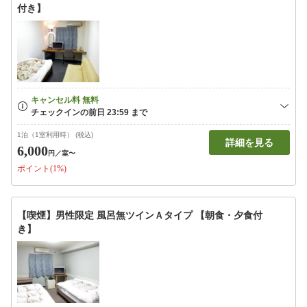
付き】
1泊（1室利用時） (税込)
詳細を見る
6,000
円
／室〜
ポイント(1%)
【喫煙】男性限定 風呂無ツインＡタイプ 【朝食・夕食付
き】