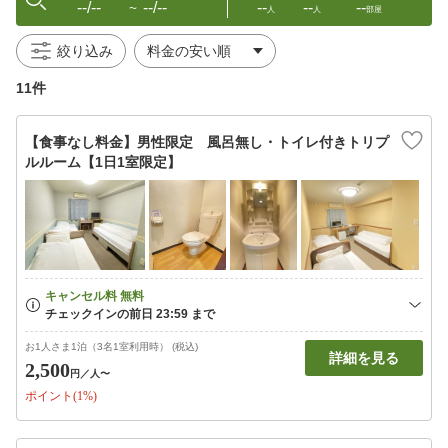
--/--
--/--
--
--
--
〜
人
人
部屋
絞り込み
11件
【食事なし料金】男性限定 風呂無し・トイレ付きトリプ
ルルーム【1日1室限定】
お1人さま1泊（3名1室利用時） (税込)
詳細を見る
2,500
円
／人〜
ポイント(1%)