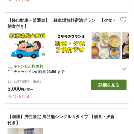
【軽自動車・普通車】 駐車場無料宿泊プラン 【夕食・
朝食付き】
1泊（1室利用時） (税込)
詳細を見る
5,000
円
／室〜
ポイント(1%)
【喫煙】男性限定 風呂無シングルＡタイプ 【朝食・夕食
付き】