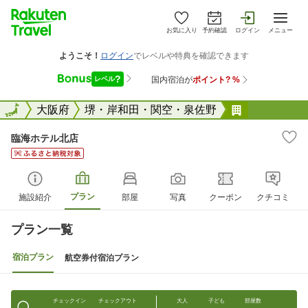
お気に入り
予約確認
ログイン
メニュー
全国
全国
大阪府
堺・岸和田・関空・泉佐野
臨海ホテル
臨海ホテル北店
プラン
施設紹介
部屋
写真
クーポン
クチコミ
プラン一覧
宿泊プラン
航空券付宿泊プラン
チェックイン
チェックアウト
大人
子ども
部屋数