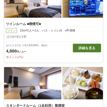
ツインルーム ■喫煙可■
ツイン
15m²/1人〜2人
バス・トイレ付
喫煙
インターネット可
お1人さま1泊（2名1室利用時） (税込)
詳細を見る
4,800
円
／人〜
ポイント(1%)
スタンダードルーム（1名利用）禁煙室