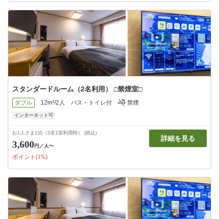
スタンダードルーム（2名利用） □禁煙室□
ダブル
12m²/2人
バス・トイレ付
禁煙
インターネット可
お1人さま1泊（2名1室利用時） (税込)
詳細を見る
3,600
円
／人〜
ポイント(1%)