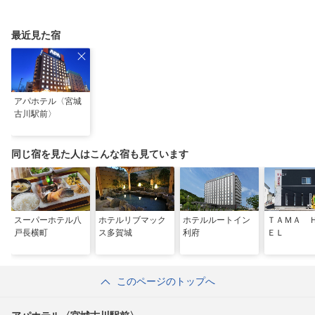
最近見た宿
アパホテル〈宮城
古川駅前〉
同じ宿を見た人はこんな宿も見ています
スーパーホテル八
ホテルリブマック
ホテルルートイン
ＴＡＭＡ 
戸長横町
ス多賀城
利府
ＥＬ
このページのトップへ