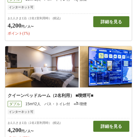
インターネット可
お1人さま1泊（2名1室利用時） (税込)
詳細を見る
4,200
円
／人〜
ポイント(1%)
クイーンベッドルーム（2名利用） ■喫煙可■
ダブル
15m²/2人
バス・トイレ付
喫煙
インターネット可
お1人さま1泊（2名1室利用時） (税込)
詳細を見る
4,200
円
／人〜