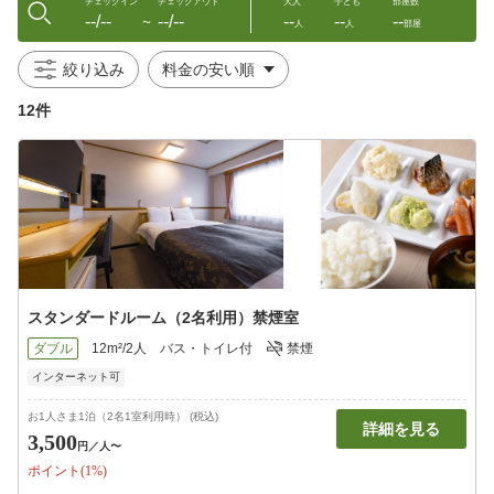
チェックイン
チェックアウト
大人
子ども
部屋数
--/--
--/--
--
--
--
〜
人
人
部屋
絞り込み
12件
スタンダードルーム（2名利用）禁煙室
ダブル
12m²/2人
バス・トイレ付
禁煙
インターネット可
お1人さま1泊（2名1室利用時） (税込)
詳細を見る
3,500
円
／人〜
ポイント(1%)