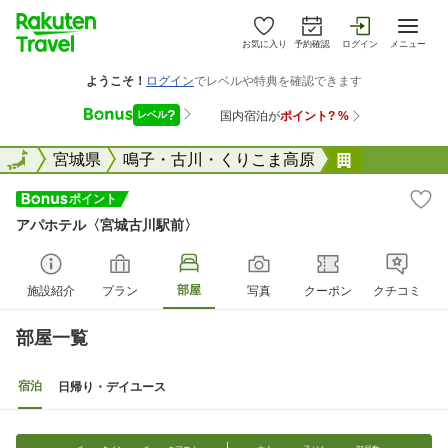
お気に入り
予約確認
ログイン
メニュー
全国
全国
宮城県
鳴子・古川・くりこま高原
アパホテル
アパホテル〈宮城古川駅前〉
部屋
施設紹介
プラン
写真
クーポン
クチコミ
部屋一覧
宿泊
日帰り・デイユース