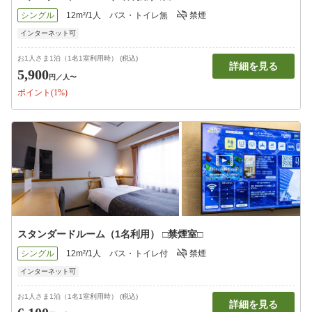
シングル
12m²/1人
バス・トイレ無
禁煙
インターネット可
お1人さま1泊（1名1室利用時） (税込)
詳細を見る
5,900
円
／人〜
ポイント(1%)
スタンダードルーム（1名利用） □禁煙室□
シングル
12m²/1人
バス・トイレ付
禁煙
インターネット可
お1人さま1泊（1名1室利用時） (税込)
詳細を見る