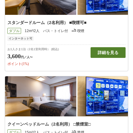
スタンダードルーム（2名利用） ■喫煙可■
ダブル
12m²/2人
バス・トイレ付
喫煙
インターネット可
お1人さま1泊（2名1室利用時） (税込)
詳細を見る
3,600
円
／人〜
ポイント(1%)
クイーンベッドルーム（2名利用） □禁煙室□
ダブル
15m²/2人
バス・トイレ付
禁煙