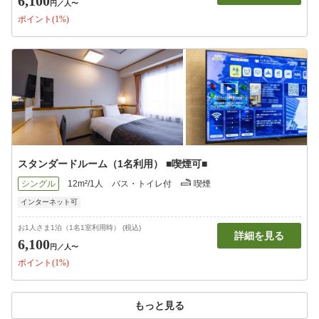
6,100
円
／人〜
ポイント(1%)
スタンダードルーム（1名利用） ■喫煙可■
シングル
12m²/1人
バス・トイレ付
喫煙
インターネット可
お1人さま1泊（1名1室利用時） (税込)
詳細を見る
6,100
円
／人〜
ポイント(1%)
もっと見る