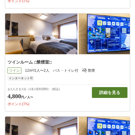
ポイント(1%)
ツインルーム □禁煙室□
ツイン
12m²/1人〜2人
バス・トイレ付
禁煙
インターネット可
お1人さま1泊（2名1室利用時） (税込)
詳細を見る
4,800
円
／人〜
ポイント(1%)