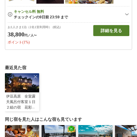
お1人さま1泊（2名1室利用時） (税込)
詳細を見る
38,800
円
／人〜
ポイント(1%)
最近見た宿
伊豆高原 全室露
天風呂付客室１日
２組の宿 花彩亭
（はないろてい）
同じ宿を見た人はこんな宿も見ています