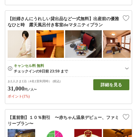
【妊婦さんにうれしい貸出品など一式無料】出産前の優雅
なひと時 露天風呂付き客室deマタニティプラン
お1人さま1泊（4名1室利用時） (税込)
詳細を見る
31,000
円
／人〜
ポイント(1%)
【直前割】１０％割引 〜赤ちゃん温泉デビュー、ファミ
リープラン〜