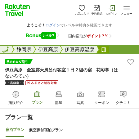
お気に入り
予約確認
ログイン
メニュー
全国
全国
静岡県
伊豆高原
伊豆高原温泉
伊豆高原 全
伊豆高原 全室露天風呂付客室１日２組の宿 花彩亭（は
ないろてい）
プラン
施設紹介
部屋
写真
クーポン
クチコミ
プラン一覧
宿泊プラン
航空券付宿泊プラン