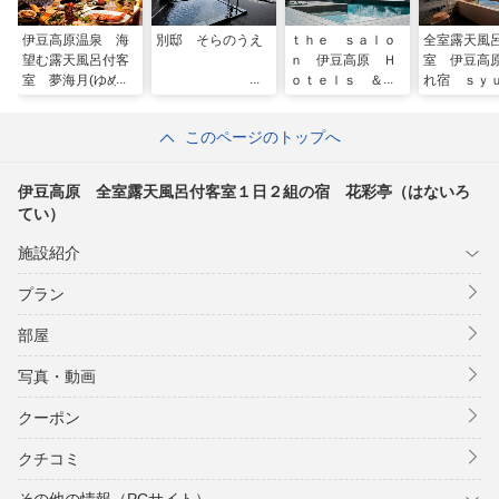
伊豆高原温泉 海
別邸 そらのうえ
ｔｈｅ ｓａｌｏ
全室露天風
望む露天風呂付客
ｎ 伊豆高原 Ｈ
室 伊豆高
室 夢海月(ゆめみ
ｏｔｅｌｓ ＆
れ宿 ｓｙ
づき)
Ｒｅｓｏｒｔ
ｒｉ
このページのトップへ
伊豆高原 全室露天風呂付客室１日２組の宿 花彩亭（はないろ
てい）
施設紹介
プラン
部屋
写真・動画
クーポン
クチコミ