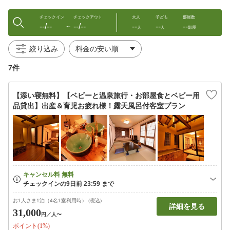
チェックイン
チェックアウト
大人
子ども
部屋数
--/--
--/--
--
--
--
〜
人
人
部屋
絞り込み
7件
【添い寝無料】【ベビーと温泉旅行・お部屋食とベビー用
品貸出】出産＆育児お疲れ様！露天風呂付客室プラン
お1人さま1泊（4名1室利用時） (税込)
詳細を見る
31,000
円
／人〜
ポイント(1%)