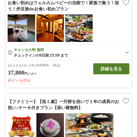
お食い初めはウェルカムベビーの当館で！家族で集う！祝
う！伊豆旅deお食い初めプラン
お1人さま1泊（2名1室利用時） (税込)
詳細を見る
37,800
円
／人〜
ポイント(1%)
【ファミリー】【祝１歳】一升餅を担いで１年の成長のお
祝い♪ケーキ付きプラン【添い寝無料】