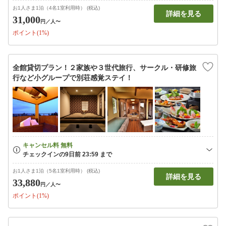
お1人さま1泊（4名1室利用時） (税込)
詳細を見る
31,000
円
／人〜
ポイント(1%)
全館貸切プラン！２家族や３世代旅行、サークル・研修旅
行など小グループで別荘感覚ステイ！
お1人さま1泊（5名1室利用時） (税込)
詳細を見る
33,880
円
／人〜
ポイント(1%)