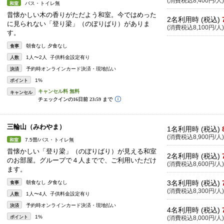
(消費税込8,400円/人)
バス・トイレ無
和室
昔懐かしい木の香りがただよう和室。今ではめった
2名利用時 (税込)
に見られない「登り梁」（のぼりばり）がありま
(消費税込8,100円/人)
す。
朝食なし 夕食なし
食事
1人〜2人 子供料金設定有り
人数
予約時オンラインカード決済・現地払い
決済
1%
ポイント
キャンセル
三輪山（みわやま）
1名利用時 (税込)
(消費税込8,900円/人)
7.5畳/バス・トイレ無
和室
昔懐かしい「登り梁」（のぼりばり）が見える和室
2名利用時 (税込)
のお部屋。グループで４人までで、ご利用いただけ
(消費税込8,600円/人)
ます。
3名利用時 (税込)
朝食なし 夕食なし
食事
(消費税込8,300円/人)
1人〜4人 子供料金設定有り
人数
予約時オンラインカード決済・現地払い
決済
4名利用時 (税込)
1%
ポイント
(消費税込8,000円/人)