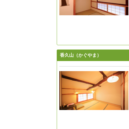
香久山（かぐやま）