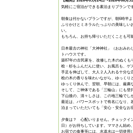
【期間】2026年05月24日〜2026年08月3
気軽にご宿泊ができる素泊まりプランで
朝食は付かないプランですが、朝6時半
ふりかけとミネラルたっぷりの美味しい
い。
もちろん、お持ち帰りいただくことも可
日本最古の神社「大神神社」（おおみわ
トハウスです。
築87年の古民家を、改修した木のぬくも
桧・杉をふんだんに使い、お風呂も、ゲ
手足を伸ばして、大人２人入れる十分な
桧の木の香りを味わいながら、ゆっくり
ゆっくり休んで、翌朝、早朝には、厳粛
そして、ご神体である「三輪山」にも登
下山後の、清々しさは、この地三輪でし
最近は、パワースポットで有名になり、
泊まっていただいても「安心・安全なお
夕食は？ 心配いりません。チェックイ
日）がお待ちしています。ママさん始め
お宿での食事等には、水道水は一切使用