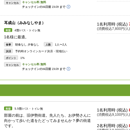
キャンセル
耳成山（みみなしやま）
1名利用時 (税込)
(消費税込7,800円/人)
4畳/バス・トイレ無
和室
1名様に最適。
朝食なし 夕食なし
1人〜2人
食事
人数
予約時オンラインカード決済・現地払い
決済
1%
ポイント
キャンセル
5.5畳/バス・トイレ無
和室
1名利用時 (税込)
(消費税込9,100円/人)
部屋の前は、旧伊勢街道。先人たち、お伊勢さんに
向かって歩いた道をたどってみませんか？夢の街道
2名利用時 (税込)
です。