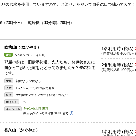
ぷりのお水を使用していますので、お泊りいただいて自分の口で味わてみてく
濯（200円〜）・乾燥機（30分毎に200円）
畝傍山(うねびやま）
1名利用時 (税込)
(消費税込8,400円/人)
5.5畳/バス・トイレ無
和室
部屋の前は、旧伊勢街道。先人たち、お伊勢さんに
2名利用時 (税込)
向かって歩いた道をたどってみませんか？夢の街道
(消費税込8,100円/人)
です。
朝食なし 夕食なし
食事
1人〜2人 子供料金設定有り
人数
予約時オンラインカード決済・現地払い
決済
1%
ポイント
キャンセル
香久山（かぐやま）
1名利用時 (税込)