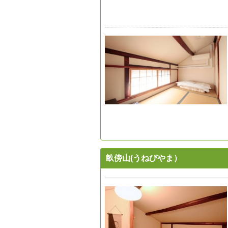
畝傍山(うねびやま）