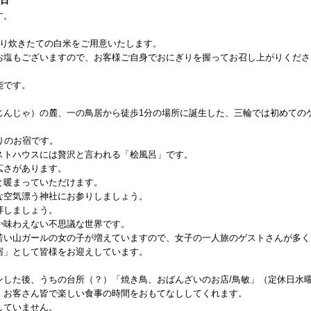
1日
す。
より炊きたての白米をご用意いたします。
お塩もございますので、お客様ご自身でおにぎりを握ってお召し上がりくださ
能です。
じんじゃ）の麓、一の鳥居から徒歩1分の場所に誕生した、三輪では初めての
りのお宿です。
ストハウスには贅沢と言われる「桧風呂」です。
広さがあります。
と暖まっていただけます。
な空気漂う神社にお参りしましょう。
拝しましょう。
か味わえない不思議な世界です。
若い山ガールの女の子が増えていますので、女子の一人旅のゲストさんが多く
宿」として皆様をお迎えしています。
ンした後、うちの台所（？）「焼き鳥、おばんざいのお店/鳥敏」（定休日水
、お客さん皆で楽しい食事の時間をおもてなししてくれます。
していません。