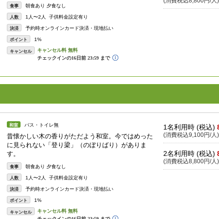
(消費税込8,800円/人)
朝食あり 夕食なし
食事
1人〜2人 子供料金設定有り
人数
予約時オンラインカード決済・現地払い
決済
1%
ポイント
キャンセル
バス・トイレ無
和室
1名利用時 (税込)
(消費税込9,100円/人)
昔懐かしい木の香りがただよう和室。今ではめった
に見られない「登り梁」（のぼりばり）がありま
2名利用時 (税込)
す。
(消費税込8,800円/人)
朝食あり 夕食なし
食事
1人〜2人 子供料金設定有り
人数
予約時オンラインカード決済・現地払い
決済
1%
ポイント
キャンセル