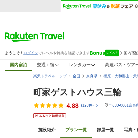
国内宿泊
交通＋宿
レンタカー
高速バス・ツア
楽天トラベルトップ
全国
奈良県
橿原・大和郡山・天
町家ゲストハウス三輪
4.88
(
128
件)
〒633-0001奈
施設紹介
プラン一覧
部屋一覧
写真・動