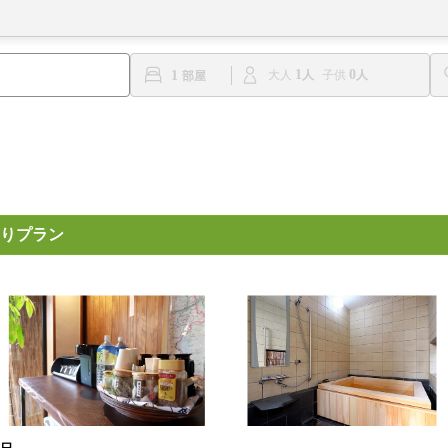
1
0
1
大人
子供
りプラン