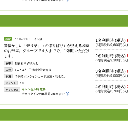
7.5畳/バス・トイレ無
和室
1名利用時 (税込)
(消費税込9,600円/人)
昔懐かしい「登り梁」（のぼりばり）が見える和室
のお部屋。グループで４人までで、ご利用いただけ
2名利用時 (税込)
ます。
(消費税込9,300円/人)
朝食あり 夕食なし
食事
1人〜4人 子供料金設定有り
人数
3名利用時 (税込)
(消費税込9,000円/人)
予約時オンラインカード決済・現地払い
決済
1%
ポイント
4名利用時 (税込)
キャンセル
(消費税込8,700円/人)