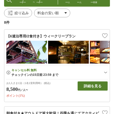
--/--
--/--
--
--
--
〜
人
人
部屋
絞り込み
8件
【6連泊専用/2食付き】ウィークリープラン
お1人さま1泊（1名1室利用時） (税込)
詳細を見る
8,500
円
／人〜
ポイント(1%)
朝食付き★アウトドア派大歓迎！四季を通じてアクティビ