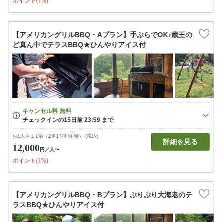
ポイント(1%)
【アメリカングリルBBQ・Aプラン】手ぶらでOK♪蔵王の
ど真ん中でテラスBBQ★ひんやりアイス付
お1人さま1泊（2名1室利用時） (税込)
詳細を見る
12,000
円
／人〜
ポイント(1%)
【アメリカングリルBBQ・Bプラン】ぷりぷり大海老のテ
ラスBBQ★ひんやりアイス付