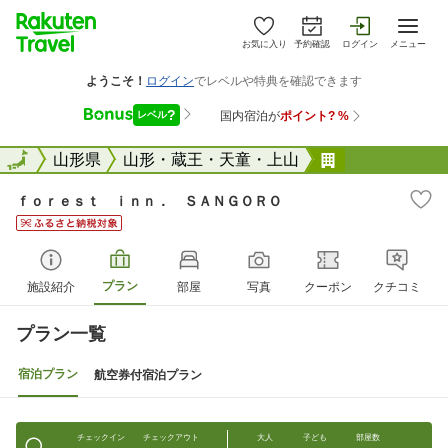
お気に入り
予約確認
ログイン
メニュー
全国
全国
山形県
山形・蔵王・天童・上山
ｆｏｒｅｓｔ
ｆｏｒｅｓｔ ｉｎｎ． ＳＡＮＧＯＲＯ
プラン
施設紹介
部屋
写真
クーポン
クチコミ
プラン一覧
宿泊プラン
航空券付宿泊プラン
チェックイン
チェックアウト
大人
子ども
部屋数