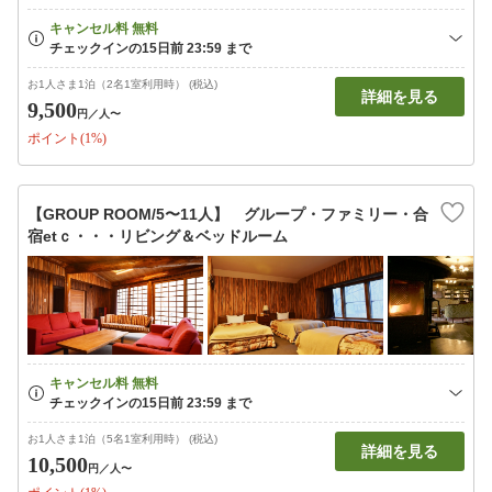
お1人さま1泊（2名1室利用時） (税込)
詳細を見る
9,500
円
／人〜
ポイント(1%)
【GROUP ROOM/5〜11人】 グループ・ファミリー・合
宿etｃ・・・リビング＆ベッドルーム
お1人さま1泊（5名1室利用時） (税込)
詳細を見る
10,500
円
／人〜