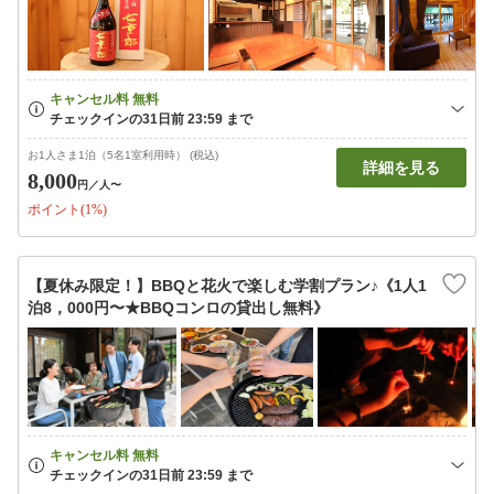
お1人さま1泊（5名1室利用時） (税込)
詳細を見る
8,000
円
／人〜
ポイント(1%)
【夏休み限定！】BBQと花火で楽しむ学割プラン♪《1人1
泊8，000円〜★BBQコンロの貸出し無料》