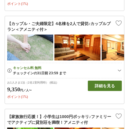
ポイント(1%)
【カップル・ご夫婦限定】4名棟を2人で貸切♪カップルプ
ラン＜アメニティ付＞
お1人さま1泊（2名1室利用時） (税込)
詳細を見る
9,350
円
／人〜
ポイント(1%)
【家族旅行応援！】小学生は1000円ポッキリ♪ファミリー
でアクティブに貸別荘を満喫！アメニティ付