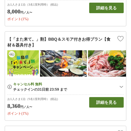
お1人さま1泊（3名1室利用時） (税込)
詳細を見る
8,000
円
／人〜
ポイント(1%)
【「また来て。」割】BBQ＆スモア付きお得プラン【食
材＆器具付き】
お1人さま1泊（5名1室利用時） (税込)
詳細を見る
8,360
円
／人〜
ポイント(1%)