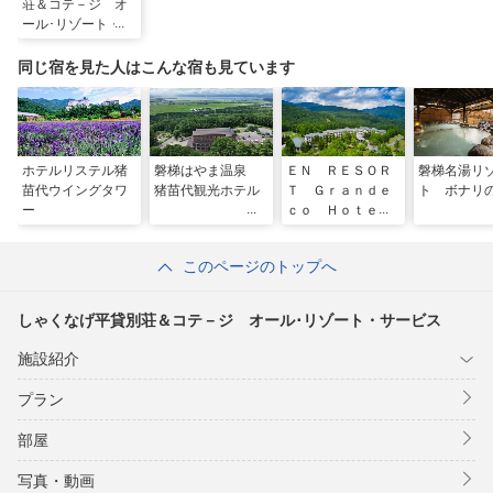
荘＆コテ－ジ オ
ール･リゾート・サ
ービス
同じ宿を見た人はこんな宿も見ています
ホテルリステル猪
磐梯はやま温泉
ＥＮ ＲＥＳＯＲ
磐梯名湯リ
苗代ウイングタワ
猪苗代観光ホテル
Ｔ Ｇｒａｎｄｅ
ト ボナリ
ー
ｃｏ Ｈｏｔｅｌ
（エンリゾート
グランデコ）
このページのトップへ
しゃくなげ平貸別荘＆コテ－ジ オール･リゾート・サービス
施設紹介
プラン
部屋
写真・動画