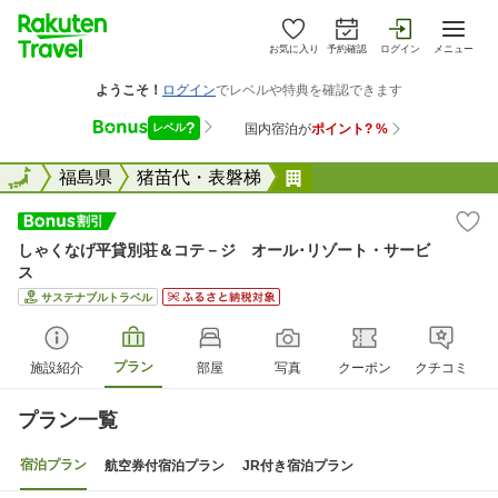
お気に入り
予約確認
ログイン
メニュー
全国
全国
福島県
猪苗代・表磐梯
しゃくなげ平貸別荘＆コテ&
しゃくなげ平貸別荘＆コテ－ジ オール･リゾート・サービ
ス
サステナブルトラベル
プラン
施設紹介
部屋
写真
クーポン
クチコミ
プラン一覧
宿泊プラン
航空券付宿泊プラン
JR付き宿泊プラン