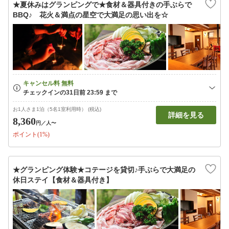
★夏休みはグランピングで★食材＆器具付きの手ぶらで
BBQ♪ 花火＆満点の星空で大満足の思い出を☆
お1人さま1泊（5名1室利用時） (税込)
詳細を見る
8,360
円
／人〜
ポイント(1%)
★グランピング体験★コテージを貸切♪手ぶらで大満足の
休日ステイ【食材＆器具付き】