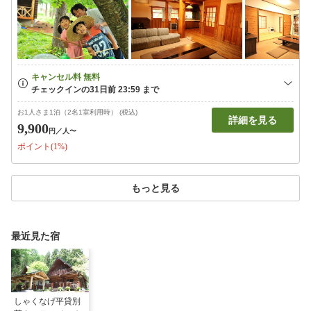
お1人さま1泊（2名1室利用時） (税込)
詳細を見る
9,900
円
／人〜
ポイント(1%)
もっと見る
最近見た宿
しゃくなげ平貸別