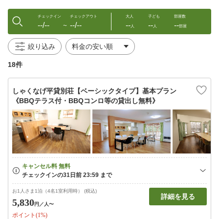
チェックイン
チェックアウト
大人
子ども
部屋数
--/--
--/--
--
--
--
〜
人
人
部屋
絞り込み
18件
しゃくなげ平貸別荘【ベーシックタイプ】基本プラン
《BBQテラス付・BBQコンロ等の貸出し無料》
お1人さま1泊（4名1室利用時） (税込)
詳細を見る
5,830
円
／人〜
ポイント(1%)