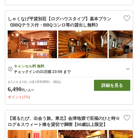
しゃくなげ平貸別荘【ログハウスタイプ】基本プラン
《BBQテラス付・BBQコンロ等の貸出し無料》
お1人さま1泊（4名1室利用時） (税込)
詳細を見る
6,490
円
／人〜
ポイント(1%)
【巡るたび、出会う旅。東北】会津地酒で至福のひと時☆
ログ＆スウィート棟を貸切で満喫【50歳以上限定】