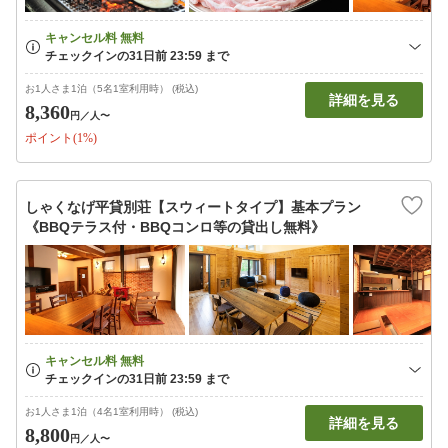
お1人さま1泊（5名1室利用時） (税込)
詳細を見る
8,360
円
／人〜
ポイント(1%)
しゃくなげ平貸別荘【スウィートタイプ】基本プラン
《BBQテラス付・BBQコンロ等の貸出し無料》
お1人さま1泊（4名1室利用時） (税込)
詳細を見る
8,800
円
／人〜