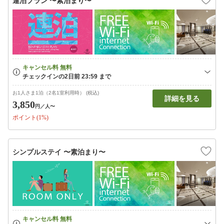
連泊プラン 〜素泊まり〜
お1人さま1泊（2名1室利用時） (税込)
詳細を見る
3,850
円
／人〜
ポイント(1%)
シンプルステイ 〜素泊まり〜