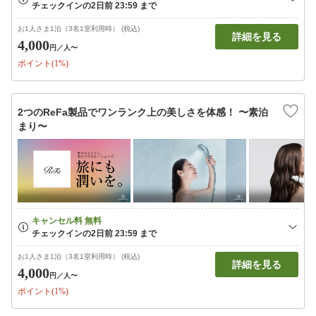
お1人さま1泊（3名1室利用時） (税込)
詳細を見る
4,000
円
／人〜
ポイント(1%)
2つのReFa製品でワンランク上の美しさを体感！ 〜素泊
まり〜
お1人さま1泊（3名1室利用時） (税込)
詳細を見る
4,000
円
／人〜
ポイント(1%)