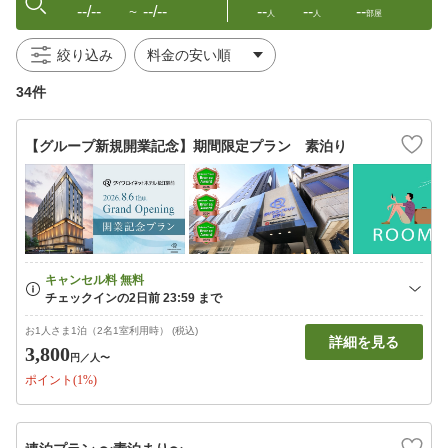
--/--
--/--
--
--
--
〜
人
人
部屋
絞り込み
34件
【グループ新規開業記念】期間限定プラン 素泊り
お1人さま1泊（2名1室利用時） (税込)
詳細を見る
3,800
円
／人〜
ポイント(1%)