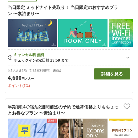
当日限定 ミッドナイト先取り！ 当日限定のおすすめプラ
ン 〜素泊まり〜
お1人さま1泊（2名1室利用時） (税込)
詳細を見る
4,600
円
／人〜
ポイント(1%)
早期割14◇宿泊2週間前迄の予約で通常価格よりもちょっ
とお得なプラン 〜素泊まり〜