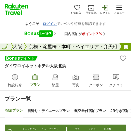
お気に入り
予約確認
ログイン
メニュー
阪府
全国
大阪
京橋・淀屋橋・本町・ベイエリア・弁天町
ダイワロイネットホテル大阪北浜
プラン
施設紹介
部屋
写真
クーポン
クチコミ
プラン一覧
宿泊プラン
日帰り・デイユースプラン
航空券付宿泊プラン
JR付き宿泊
チェックイン
チェックアウト
大人
子ども
部屋数