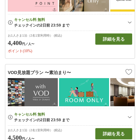
お1人さま1泊（2名1室利用時） (税込)
詳細を見る
4,400
円
／人〜
ポイント(10%)
VOD見放題プラン 〜素泊まり〜
お1人さま1泊（2名1室利用時） (税込)
詳細を見る
4,500
円
／人〜