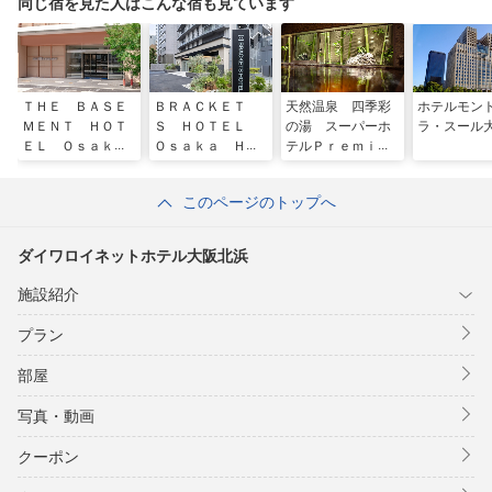
同じ宿を見た人はこんな宿も見ています
ＴＨＥ ＢＡＳＥ
ＢＲＡＣＫＥＴ
天然温泉 四季彩
ホテルモ
ＭＥＮＴ ＨＯＴ
Ｓ ＨＯＴＥＬ
の湯 スーパーホ
ラ・スール
ＥＬ Ｏｓａｋ
Ｏｓａｋａ Ｈｏ
テルＰｒｅｍｉｅ
ａ Ｈｏｎｍａｃ
ｍｍａｃｈｉ
ｒ大阪本町駅前
ｈｉ （ザベース
このページのトップへ
メントホテル大阪
本町）
ダイワロイネットホテル大阪北浜
施設紹介
プラン
部屋
写真・動画
クーポン