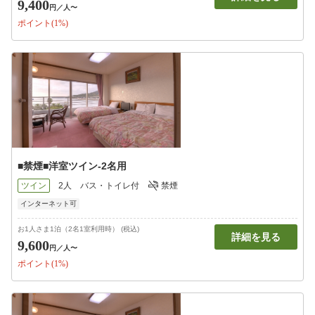
9,400
円
／人〜
ポイント(1%)
■禁煙■洋室ツイン-2名用
ツイン
2人
バス・トイレ付
禁煙
インターネット可
お1人さま1泊（2名1室利用時） (税込)
詳細を見る
9,600
円
／人〜
ポイント(1%)