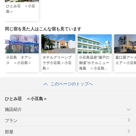
ひとみ荘 ＜小豆
島＞
同じ宿を見た人はこんな宿も見ています
小豆島 オアシ
ホテルグリーンプ
小豆島温泉“瀬戸の
森口屋アー
ス ＜小豆島＞
ラザ小豆島＜小豆
御湯”ホテルニュー
エア＜小豆
島＞
海風 ＜小豆島＞
このページのトップへ
ひとみ荘 ＜小豆島＞
施設紹介
プラン
部屋