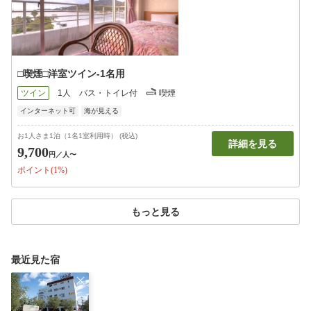
□喫煙□洋室ツイン-1名用
ツイン
1人
バス・トイレ付
喫煙
インターネット可
海が見える
お1人さま1泊（1名1室利用時） (税込)
詳細を見る
9,700
円
／人〜
ポイント(1%)
もっと見る
最近見た宿