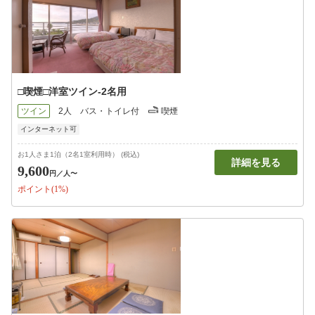
□喫煙□洋室ツイン-2名用
ツイン
2人
バス・トイレ付
喫煙
インターネット可
お1人さま1泊（2名1室利用時） (税込)
詳細を見る
9,600
円
／人〜
ポイント(1%)