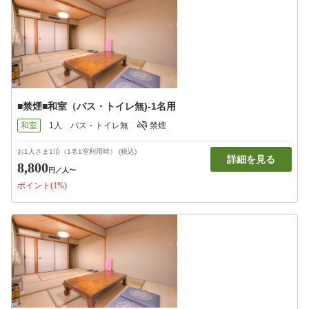
■禁煙■和室（バス・トイレ無)-1名用
和室
1人
バス・トイレ無
禁煙
お1人さま1泊（1名1室利用時） (税込)
詳細を見る
8,800
円
／人〜
ポイント(1%)