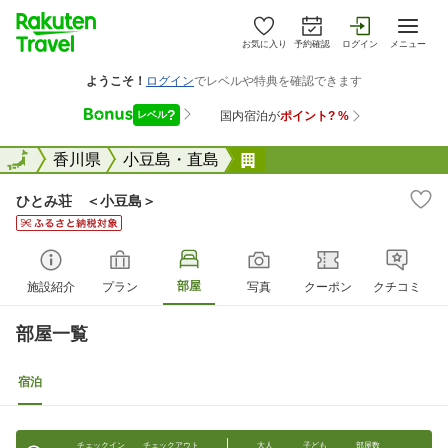
お気に入り
予約確認
ログイン
メニュー
全国
全国
香川県
小豆島・直島
ひとみ荘 ＜小豆島＞
ひとみ荘 ＜小豆島＞
部屋
施設紹介
プラン
写真
クーポン
クチコミ
部屋一覧
宿泊
チェックイン
チェックアウト
大人
子ども
部屋数