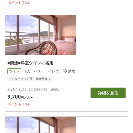
ポイント(1%)
■禁煙■洋室ツイン-1名用
ツイン
1人
バス・トイレ付
禁煙
インターネット可
海が見える
お1人さま1泊（1名1室利用時） (税込)
詳細を見る
9,700
円
／人〜
ポイント(1%)