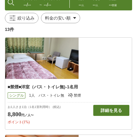
--/--
--/--
--
--
--
〜
人
人
部屋
絞り込み
13件
■禁煙■洋室（バス・トイレ無)-1名用
シングル
1人
バス・トイレ無
禁煙
お1人さま1泊（1名1室利用時） (税込)
詳細を見る
8,800
円
／人〜
ポイント(1%)