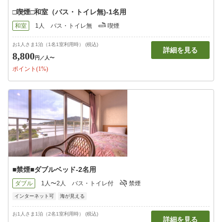
□喫煙□和室（バス・トイレ無)-1名用
和室
1人
バス・トイレ無
喫煙
お1人さま1泊（1名1室利用時） (税込)
詳細を見る
8,800
円
／人〜
ポイント(1%)
■禁煙■ダブルベッド-2名用
ダブル
1人〜2人
バス・トイレ付
禁煙
インターネット可
海が見える
お1人さま1泊（2名1室利用時） (税込)
詳細を見る