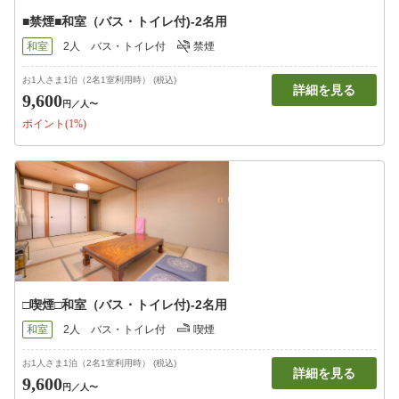
■禁煙■和室（バス・トイレ付)-2名用
和室
2人
バス・トイレ付
禁煙
お1人さま1泊（2名1室利用時） (税込)
詳細を見る
9,600
円
／人〜
ポイント(1%)
□喫煙□和室（バス・トイレ付)-2名用
和室
2人
バス・トイレ付
喫煙
お1人さま1泊（2名1室利用時） (税込)
詳細を見る
9,600
円
／人〜