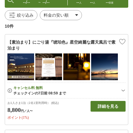
--/--
--/--
--
--
--
〜
人
人
部屋
絞り込み
10件
【素泊まり】にごり湯『琥珀色』星空綺麗な露天風呂で素
泊まり
お1人さま1泊（2名1室利用時） (税込)
詳細を見る
8,800
円
／人〜
ポイント(1%)