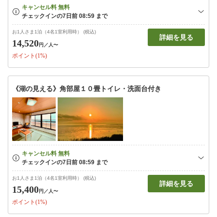
お1人さま1泊（4名1室利用時） (税込)
詳細を見る
14,520
円
／人〜
ポイント(1%)
《湖の見える》角部屋１０畳トイレ・洗面台付き
お1人さま1泊（4名1室利用時） (税込)
詳細を見る
15,400
円
／人〜
ポイント(1%)