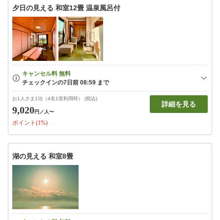
夕日の見える 和室12畳 温泉風呂付
お1人さま1泊（4名1室利用時） (税込)
詳細を見る
9,020
円
／人〜
ポイント(1%)
湖の見える 和室8畳