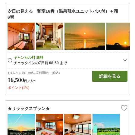
夕日の見える 和室16畳（温泉引水ユニットバス付）＋湖
6畳
お1人さま1泊（5名1室利用時） (税込)
詳細を見る
16,500
円
／人〜
ポイント(1%)
★リラックスプラン★