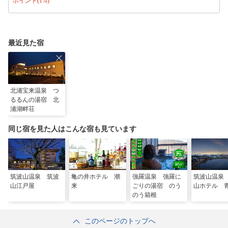
ポイント(1%)
最近見た宿
北浦宝来温泉 つ
るるんの湯宿 北
浦湖畔荘
同じ宿を見た人はこんな宿も見ています
筑波山温泉 筑波
亀の井ホテル 潮
強羅温泉 強羅に
筑波山温泉
山江戸屋
来
ごりの湯宿 のう
山ホテル 
のう箱根
このページのトップへ