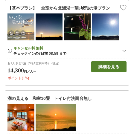
【基本プラン】 全室から北浦湖一望♪琥珀の湯プラン
お1人さま1泊（3名1室利用時） (税込)
詳細を見る
14,300
円
／人〜
ポイント(1%)
湖の見える 和室10畳 トイレ付洗面台無し