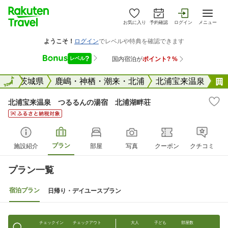
お気に入り
予約確認
ログイン
メニュー
全国
全国
茨城県
鹿嶋・神栖・潮来・北浦
北浦宝来温泉
北浦宝来温泉 つるるんの湯宿 北浦湖畔荘
プラン
施設紹介
部屋
写真
クーポン
クチコミ
プラン一覧
宿泊プラン
日帰り・デイユースプラン
チェックイン
チェックアウト
大人
子ども
部屋数