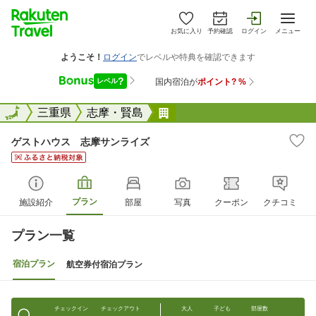
お気に入り
予約確認
ログイン
メニュー
全国
全国
三重県
志摩・賢島
ゲストハウス 志摩サンラ
ゲストハウス 志摩サンライズ
プラン
施設紹介
部屋
写真
クーポン
クチコミ
プラン一覧
宿泊プラン
航空券付宿泊プラン
チェックイン
チェックアウト
大人
子ども
部屋数