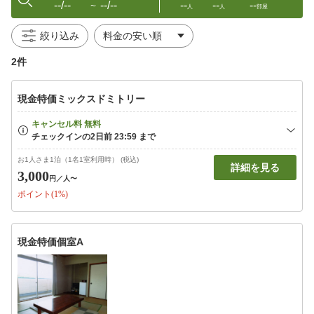
--/--
--/--
--
--
--
〜
人
人
部屋
絞り込み
2件
現金特価ミックスドミトリー
お1人さま1泊（1名1室利用時） (税込)
詳細を見る
3,000
円
／人〜
ポイント(1%)
現金特価個室A