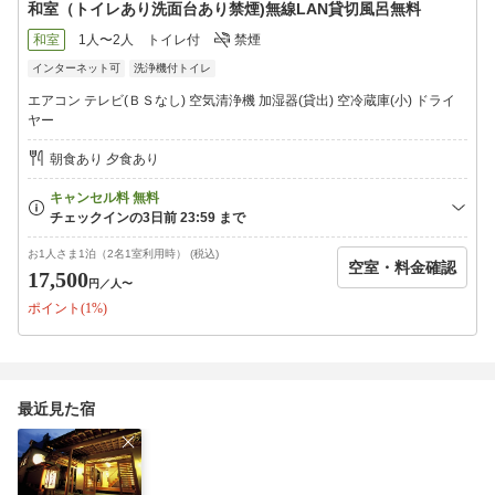
和室（トイレあり洗面台あり禁煙)無線LAN貸切風呂無料
和室
1人〜2人
トイレ付
禁煙
インターネット可
洗浄機付トイレ
エアコン テレビ(ＢＳなし) 空気清浄機 加湿器(貸出) 空冷蔵庫(小) ドライ
ヤー
朝食あり 夕食あり
お1人さま1泊（2名1室利用時） (税込)
空室・料金確認
17,500
円
／人〜
ポイント(1%)
最近見た宿