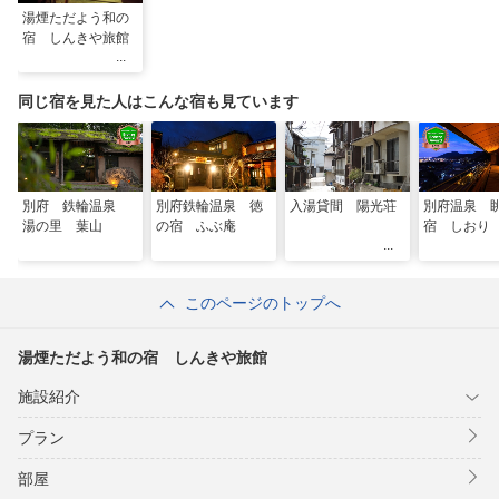
湯煙ただよう和の
宿 しんきや旅館
同じ宿を見た人はこんな宿も見ています
別府 鉄輪温泉
別府鉄輪温泉 徳
入湯貸間 陽光荘
別府温泉 
湯の里 葉山
の宿 ふぶ庵
宿 しおり
このページのトップへ
湯煙ただよう和の宿 しんきや旅館
施設紹介
プラン
部屋