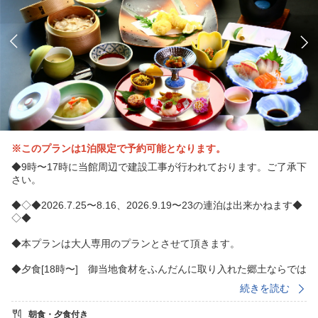
※このプランは1泊限定で予約可能となります。
◆9時〜17時に当館周辺で建設工事が行われております。ご了承下
さい。
◆◇◆2026.7.25〜8.16、2026.9.19〜23の連泊は出来かねます◆
◇◆
◆本プランは大人専用のプランとさせて頂きます。
◆夕食[18時〜] 御当地食材をふんだんに取り入れた郷土ならでは
会席料理。(豊後牛、刺身、地獄蒸し、鳥天、だんご汁、地獄蒸し
続きを読む
プリン他12品) ※年末年始は年末年始用メニューに致します。
朝食・夕食付き