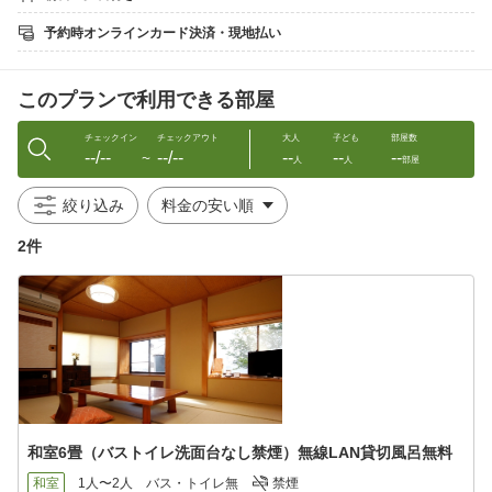
夕食お部屋食サービス(無料)あり
お部屋食のお食事開始時間は１８時とさせて頂きます。
予約時オンラインカード決済・現地払い
別注で地獄蒸し(5500円)関あじ(3800円)関さば(5500円)豊後牛サ
ーロインステーキ(4400円)バースデーケーキ(3800円〜)の御注文
このプランで利用できる部屋
も承っております。[要予約]
◆朝食[8時〜] 身体にやさしい女将手作り和食膳
チェックイン
チェックアウト
大人
子ども
部屋数
--/--
--/--
--
--
--
※朝食は１階お食事処(個室のテーブル席またはお座敷・浴衣可)で
〜
人
人
部屋
お願いしております。
絞り込み
◆風呂 当館のお風呂は全て貸切風呂(無料)
ご家族・ご友人等と気兼ねなくごゆっくりご入浴下さ
2件
い。
[風呂(全３ヶ所・内湯２・露天１)]
[入浴時間６時〜２４時・一組４０分位]
[但し、お客様の多い日は当日チェックイン後の予約制何
回でも予約可能]
◆泉質効能 無色透明の塩化ナトリウム物泉
更年期障害・運動機能障害・子宮発育不全症・糖尿
病など
和室6畳（バストイレ洗面台なし禁煙）無線LAN貸切風呂無料
◆アメニティー：バスタオル・フェイスタオル・歯ブラシ・浴
衣・カミソリ・ヘヤブラシ・ヘアゴム・コットン・綿棒・メイク
和室
1人〜2人
バス・トイレ無
禁煙