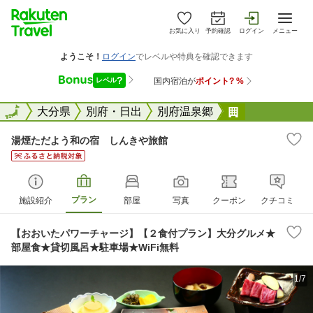
お気に入り
予約確認
ログイン
メニュー
全国
全国
大分県
別府・日出
別府温泉郷
湯煙ただよう
湯煙ただよう和の宿 しんきや旅館
プラン
施設紹介
部屋
写真
クーポン
クチコミ
【おおいたパワーチャージ】【２食付プラン】大分グルメ★
部屋食★貸切風呂★駐車場★WiFi無料
1/7