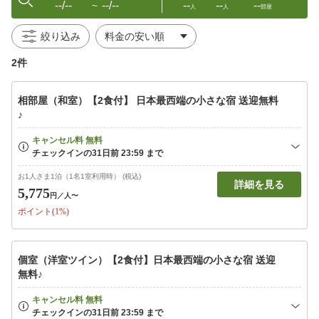
--/--
--/--
--
--
--
〜
人
人
部屋
絞り込み
2件
相部屋（和室）【2食付】 日本最西端の小さな宿 送迎無料
♪
お1人さま1泊（1名1室利用時） (税込)
詳細を見る
5,775
円
／人〜
ポイント(1%)
個室（洋室ツイン）【2食付】日本最西端の小さな宿 送迎
無料♪