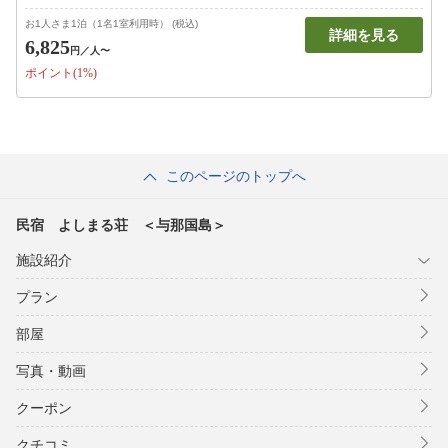
お1人さま1泊（1名1室利用時） (税込)
詳細を見る
6,825
円
／人〜
ポイント(1%)
このページのトップへ
民宿 よしまる荘 ＜与那国島＞
施設紹介
プラン
部屋
写真・動画
クーポン
クチコミ