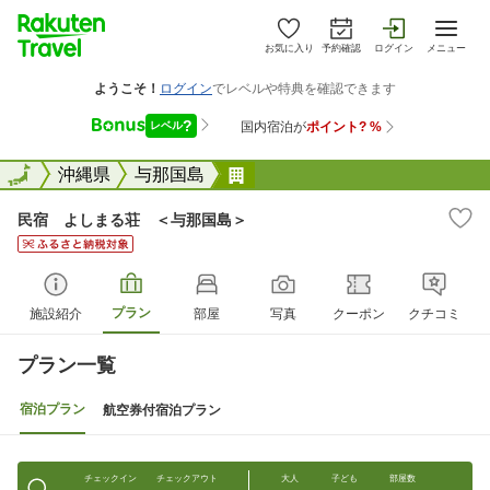
お気に入り
予約確認
ログイン
メニュー
全国
全国
沖縄県
与那国島
民宿 よしまる荘 ＜与那国
民宿 よしまる荘 ＜与那国島＞
プラン
施設紹介
部屋
写真
クーポン
クチコミ
プラン一覧
宿泊プラン
航空券付宿泊プラン
チェックイン
チェックアウト
大人
子ども
部屋数