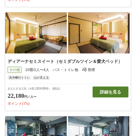
ディアーナセミスイート（セミダブルツイン＆愛犬ベッド）
その他
10畳/1人〜4人
バス・トイレ無
禁煙
洗浄機付トイレ
山が見える
お1人さま1泊（4名1室利用時） (税込)
詳細を見る
22,180
円
／人〜
ポイント(1%)