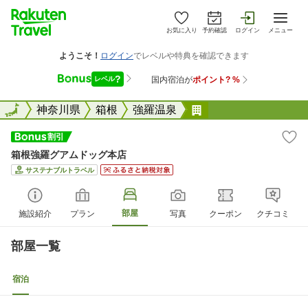
お気に入り
予約確認
ログイン
メニュー
全国
全国
神奈川県
箱根
強羅温泉
箱根強羅グアムドッ
箱根強羅グアムドッグ本店
サステナブルトラベル
部屋
施設紹介
プラン
写真
クーポン
クチコミ
部屋一覧
宿泊