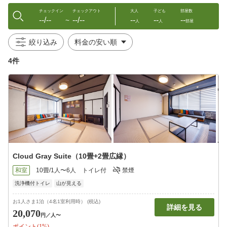
チェックイン
チェックアウト
大人
子ども
部屋数
--/--
--/--
--
--
--
〜
人
人
部屋
絞り込み
4件
Cloud Gray Suite（10畳+2畳広縁）
和室
10畳/1人〜6人
トイレ付
禁煙
洗浄機付トイレ
山が見える
お1人さま1泊（4名1室利用時） (税込)
詳細を見る
20,070
円
／人〜
ポイント(1%)