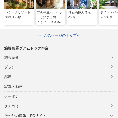
レジーナリゾート
二の平温泉 ペッ
仙石高原大箱根一
ポイントバ
箱根仙石原
トと泊まる宿 Ｄ
の湯
ョン箱根
ｏｇ’ｓ Ｒｅｓ
ｔ Ｐｌａｃｅ
このページのトップへ
箱根強羅グアムドッグ本店
施設紹介
プラン
部屋
写真・動画
クーポン
クチコミ
その他の情報（PCサイト）