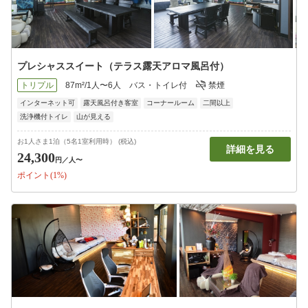
プレシャススイート（テラス露天アロマ風呂付）
トリプル
87m²/1人〜6人
バス・トイレ付
禁煙
インターネット可
露天風呂付き客室
コーナールーム
二間以上
洗浄機付トイレ
山が見える
お1人さま1泊（5名1室利用時） (税込)
詳細を見る
24,300
円
／人〜
ポイント(1%)