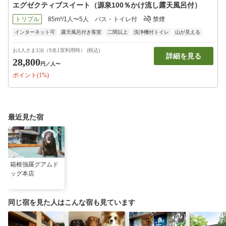
エグゼクティブスイート（源泉100％かけ流し露天風呂付）
トリプル
85m²/1人〜5人
バス・トイレ付
禁煙
インターネット可
露天風呂付き客室
二間以上
洗浄機付トイレ
山が見える
お1人さま1泊（5名1室利用時） (税込)
詳細を見る
28,800
円
／人〜
ポイント(1%)
最近見た宿
箱根強羅グアムド
ッグ本店
同じ宿を見た人はこんな宿も見ています