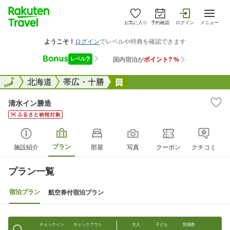
お気に入り
予約確認
ログイン
メニュー
全国
全国
北海道
帯広・十勝
清水イン勝造
清水イン勝造
プラン
施設紹介
部屋
写真
クーポン
クチコミ
プラン一覧
宿泊プラン
航空券付宿泊プラン
チェックイン
チェックアウト
大人
子ども
部屋数