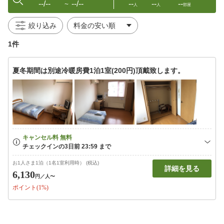
--/--
--/--
--
--
--
〜
人
人
部屋
絞り込み
1件
夏冬期間は別途冷暖房費1泊1室(200円)頂戴致します。
お1人さま1泊（1名1室利用時） (税込)
詳細を見る
6,130
円
／人〜
ポイント(1%)