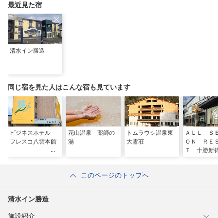
最近見た宿
清水イン勝造
同じ宿を見た人はこんな宿も見ています
ビジネスホテル
花山温泉 薬師の
トムラウシ温泉東
ＡＬＬ Ｓ
フレスコ八雲本館
湯
大雪荘
ＯＮ ＲＥ
Ｔ 十勝新
泉 和火
このページのトップへ
清水イン勝造
施設紹介