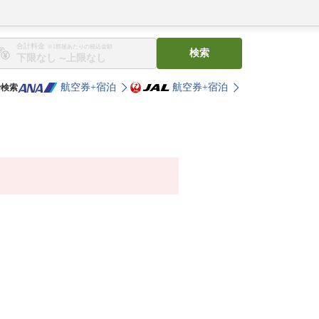
合計料金
※1部屋あたりの税込金額
検索
〜
航空券+宿泊
航空券+宿泊
で検索