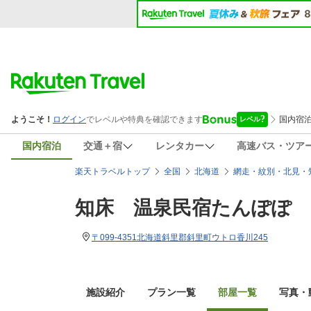
国内宿泊
交通＋宿
レンタカー
高速バス・ツア
楽天トラベルトップ
全国
北海道
網走・紋別・北見・
知床 温泉民宿たんぽぽ
〒099-4351北海道斜里郡斜里町ウトロ香川245
施設紹介
プラン一覧
部屋一覧
写真・動