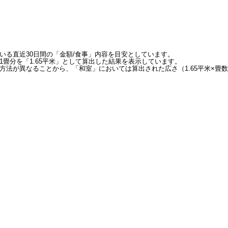
いる直近30日間の「金額/食事」内容を目安としています。
畳分を「1.65平米」として算出した結果を表示しています。
方法が異なることから、「和室」においては算出された広さ（1.65平米×畳数