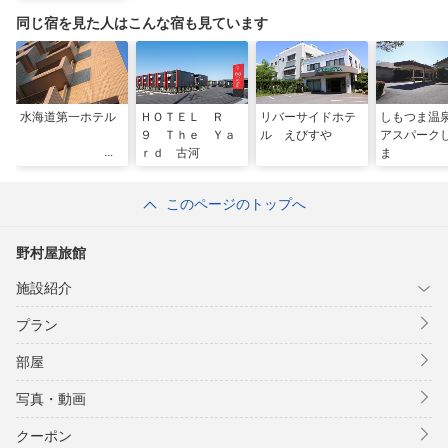
同じ宿を見た人はこんな宿も見ています
水海道第一ホテル
ＨＯＴＥＬ Ｒ
リバーサイドホテ
しもつま温
９ Ｔｈｅ Ｙａ
ル えびすや
アスパーク
ｒｄ 古河
ま
このページのトップへ
野村屋旅館
施設紹介
プラン
部屋
写真・動画
クーポン