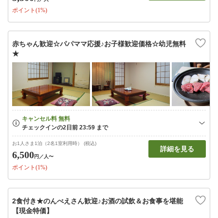
ポイント(1%)
赤ちゃん歓迎☆パパママ応援♪お子様歓迎価格☆幼児無料
★
お1人さま1泊（2名1室利用時） (税込)
詳細を見る
6,500
円
／人〜
ポイント(1%)
2食付き★のんべえさん歓迎♪お酒の試飲＆お食事を堪能
【現金特価】