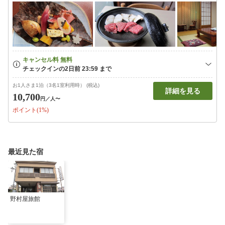
お1人さま1泊（3名1室利用時） (税込)
詳細を見る
10,700
円
／人〜
ポイント(1%)
最近見た宿
野村屋旅館