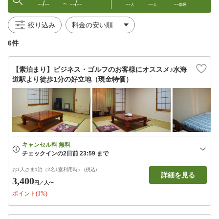
--/--
--/--
--
--
--
〜
人
人
部屋
絞り込み
6件
【素泊まり】ビジネス・ゴルフのお客様にオススメ♪水海
道駅より徒歩1分の好立地（現金特価）
お1人さま1泊（2名1室利用時） (税込)
詳細を見る
3,400
円
／人〜
ポイント(1%)