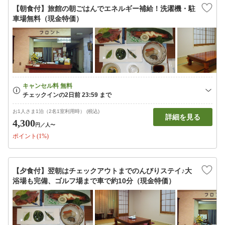
【朝食付】旅館の朝ごはんでエネルギー補給！洗濯機・駐
車場無料（現金特価）
お1人さま1泊（2名1室利用時） (税込)
詳細を見る
4,300
円
／人〜
ポイント(1%)
【夕食付】翌朝はチェックアウトまでのんびりステイ♪大
浴場も完備、ゴルフ場まで車で約10分（現金特価）