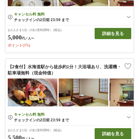
お1人さま1泊（2名1室利用時） (税込)
詳細を見る
5,000
円
／人〜
ポイント(1%)
【2食付】水海道駅から徒歩約1分！大浴場あり、洗濯機・
駐車場無料（現金特価）
お1人さま1泊（2名1室利用時） (税込)
詳細を見る
5,500
円
／人〜