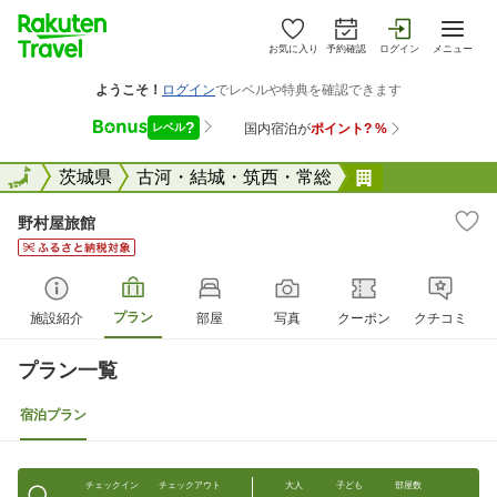
お気に入り
予約確認
ログイン
メニュー
全国
全国
茨城県
古河・結城・筑西・常総
野村屋旅館
野村屋旅館
プラン
施設紹介
部屋
写真
クーポン
クチコミ
プラン一覧
宿泊プラン
チェックイン
チェックアウト
大人
子ども
部屋数