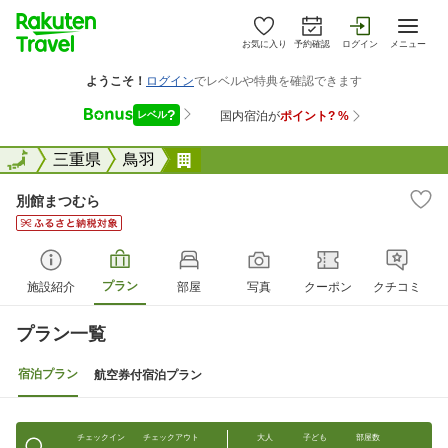
お気に入り
予約確認
ログイン
メニュー
全国
全国
三重県
鳥羽
別館まつむら
別館まつむら
プラン
施設紹介
部屋
写真
クーポン
クチコミ
プラン一覧
宿泊プラン
航空券付宿泊プラン
チェックイン
チェックアウト
大人
子ども
部屋数