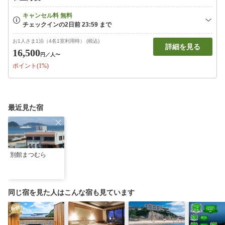
お1人さま1泊（4名1室利用時） (税込)
詳細を見る
16,500
円
／人〜
ポイント(1%)
最近見た宿
別館まつむら
同じ宿を見た人はこんな宿も見ています