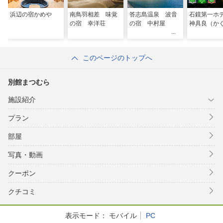
浜辺の宿かめや
南鳥羽相差 味覚
答志島温泉 波音
石鏡第一
の宿 幸洋荘
の宿 中村屋
神具良（か
このページのトップへ
別館まつむら
施設紹介
プラン
部屋
写真・動画
クーポン
クチコミ
表示モード：
モバイル
PC