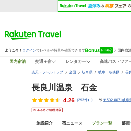
国内宿泊
交通＋宿
レンタカー
高速バス・ツア
楽天トラベルトップ
全国
岐阜県
岐阜・各務原
長
長良川温泉 石金
4.26
(
293
件)
〒502-0071岐
施設紹介
宿ニュース
プラン一覧
部屋