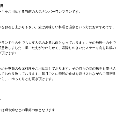
1日
ーキをご用意する当館の人気ナンバーワンプランです。
牛をお召し上がり下さい。旅は美味しい料理と温泉という方におすすめです。
ブランド牛の中でも大変人気のあるお肉となっております。その飛騨牛の中で
用意致しました！歯ごたえがやわらかく、霜降りのきいたステーキ肉を鉄板の
り頂けます♪
込めた季節の会席料理をご用意致しております。その時々の旬の味覚を盛り込
してお作り致しております。毎月ごとに季節の食材を取り入れながらご用意致
がら、ごゆっくりとお寛ぎ頂けます。
い
ンは鰤や鱒などの季節の魚となります