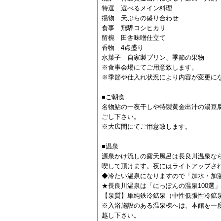
特選 選べるメイン料理
揚物 天ぷらの盛り合わせ
食事 飛騨コシヒカリ
留椀 田舎味噌仕立て
香物 4点盛り
水菓子 自家製プリン、季節の果物
※食事会場にてご用意致します。
※季節や仕入れ状況により内容が変更に
■ご朝食
名物鮎の一夜干しや特製黄金出汁の湯豆
ごし下さい。
※大広間にてご用意致します。
■温泉
源泉かけ流しの露天風呂は長良川温泉な
喫して頂けます。夜にはライトアップさ
◆冷たい温泉になりますので「加水・加
★長良川温泉は「にっぽんの温泉100選
【泉質】単純鉄冷鉱泉（中性低張性冷鉱
※入浴施設のある温泉棟へは、本館を一
越し下さい。