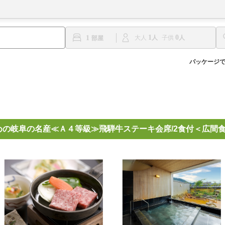
1
0
1
大人
子供
パッケージ
すめの岐阜の名産≪Ａ４等級≫飛騨牛ステーキ会席/2食付＜広間