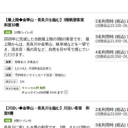
【最上階◆金華山・長良川を臨む】3階眺望客室
2名利用時 (税込)
和室10畳
(消費税込23,100~28,
10畳/トイレ付
和室
3名利用時 (税込)
2020年に完成した当館最上階の3階の客室です。 最
(消費税込21,450~26,
上階からは、長良川や金華山、岐阜城などを一望で
き、流水音・風の音など、自然を目や耳で感じてい
4名利用時 (税込)
ただけます。
(消費税込20,350~26,
朝食あり 夕食あり
食事
1人〜4人 子供料金設定有り
人数
予約時オンラインカード決済・現地払い
決済
1%
ポイント
キャンセル
【川沿い◆金華山・長良川を臨む】川沿い客室 和
2名利用時 (税込)
室8畳
(消費税込22,000~28,
8畳/トイレ付
和室
3名利用時 (税込)
長良川に面した８畳の和室です。1階、または2階の