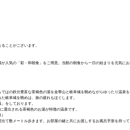
なることがございます。
腐が人気の「彩・和朝食」をご用意。当館の朝食から一日の始まりを元気にお
らではの鉄分豊富な茶褐色の湯を金華山と岐阜城を眺めながらゆったり温泉を
れた岐阜城を眺めは、旅の疲れもほぐします。
温」をしております。
」に選出される茶褐色のお湯が特徴の温泉です。
泉）
度出て数メートル歩きます。お部屋の鍵と共にお渡しするお風呂手形を持って