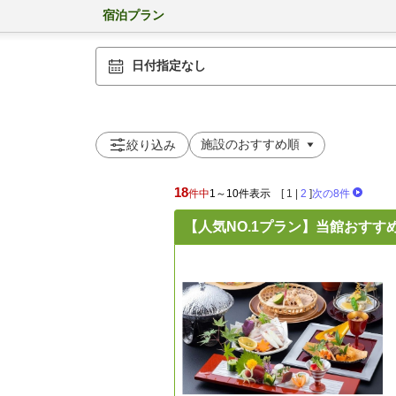
宿泊プラン
日付指定なし
絞り込み
18
件中
1～10件表示
[
1
|
2
]
次の8件
【人気NO.1プラン】当館おす