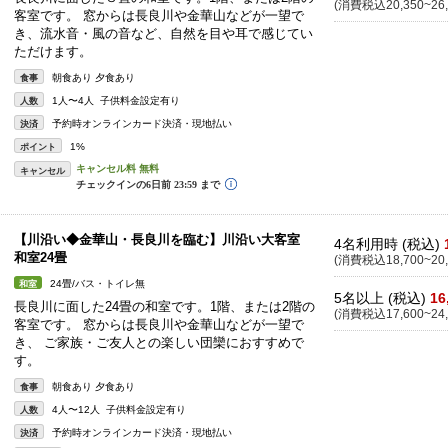
(消費税込20,350~26,
客室です。 窓からは長良川や金華山などが一望で
き、流水音・風の音など、自然を目や耳で感じてい
ただけます。
朝食あり 夕食あり
食事
1人〜4人 子供料金設定有り
人数
予約時オンラインカード決済・現地払い
決済
1%
ポイント
キャンセル
【川沿い◆金華山・長良川を臨む】川沿い大客室
4名利用時 (税込)
和室24畳
(消費税込18,700~20,
24畳/バス・トイレ無
和室
5名以上 (税込)
16
長良川に面した24畳の和室です。1階、または2階の
(消費税込17,600~24,
客室です。 窓からは長良川や金華山などが一望で
き、 ご家族・ご友人との楽しい団欒におすすめで
す。
朝食あり 夕食あり
食事
4人〜12人 子供料金設定有り
人数
予約時オンラインカード決済・現地払い
決済