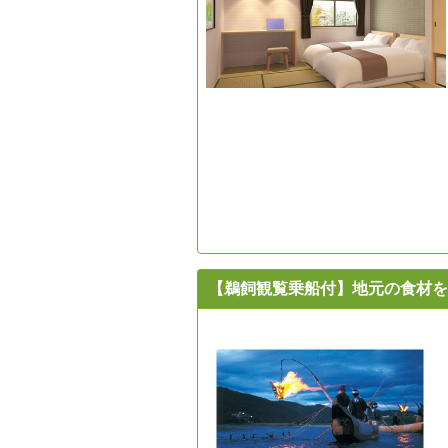
【鵜飼観覧乗船付】地元の食材を