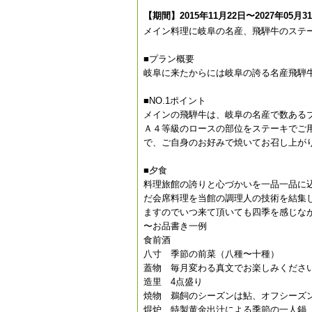
【期間】2015年11月22日〜2027年05月3
メイン料理に岐阜の名産、飛騨牛のステ
■プラン概要
岐阜に来たからには岐阜の誇る名産飛騨
■NO.1ポイント
メインの飛騨牛は、岐阜の名産で数ある
Ａ４等級のロースの部位をステーキでご
で、ご自身のお好みで焼いてお召し上が
■夕食
料理旅館の誇りと心づかいを一品一品に
だ会席料理を当館の調理人の技術を結集
ますのでいつ来て頂いても四季を感じな
〜お品書き一例
食前酒
八寸 季節の前菜（八種〜十種）
蓋物 毎月変わる真文でお楽しみくださ
造里 4点盛り
焼物 鵜飼のシーズンは鮎、オフシーズ
焜炉 特製黄金出汁による季節の一人鍋