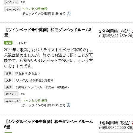
1%
ポイント
キャンセル
【ツインベッド◆中庭側】和モダンベッドルーム8
2名利用時 (税込)
畳
(消費税込21,450~28,
トイレ付
和室
2022年に改築した和のテイストのベッド客室です。
景観は望めませんが、静かにお過ごし頂くことが可
能です。和室がいいけどベッドで寝たい、という方
におすすめです。
朝食あり 夕食あり
食事
1人〜2人 子供料金設定有り
人数
予約時オンラインカード決済・現地払い
決済
1%
ポイント
キャンセル
【シングルベッド◆中庭側】和モダンベッドルーム
1名利用時 (税込)
6畳
(消費税込22,550~29,