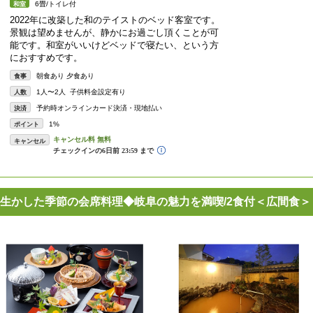
6畳/トイレ付
和室
2022年に改築した和のテイストのベッド客室です。
景観は望めませんが、静かにお過ごし頂くことが可
能です。和室がいいけどベッドで寝たい、という方
におすすめです。
朝食あり 夕食あり
食事
1人〜2人 子供料金設定有り
人数
予約時オンラインカード決済・現地払い
決済
1%
ポイント
キャンセル
生かした季節の会席料理◆岐阜の魅力を満喫/2食付＜広間食