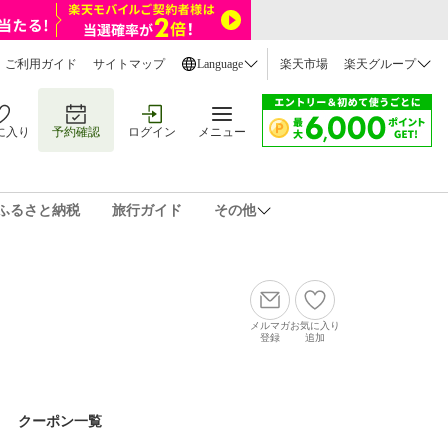
ご利用ガイド
サイトマップ
Language
楽天市場
楽天グループ
に入り
予約確認
ログイン
メニュー
ふるさと納税
旅行ガイド
その他
メルマガ
お気に入り
登録
追加
クーポン一覧