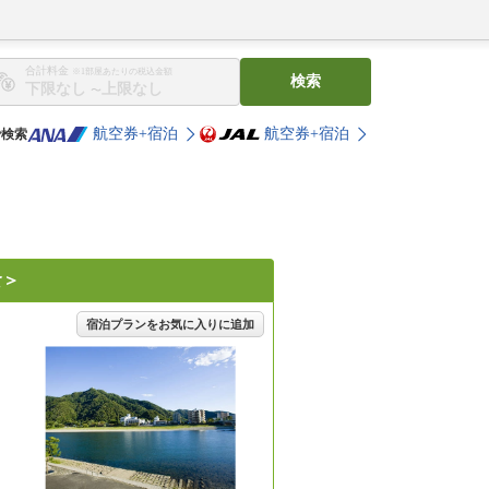
合計料金
※1部屋あたりの税込金額
検索
〜
航空券+宿泊
航空券+宿泊
で検索
食＞
宿泊プランをお気に入りに追加