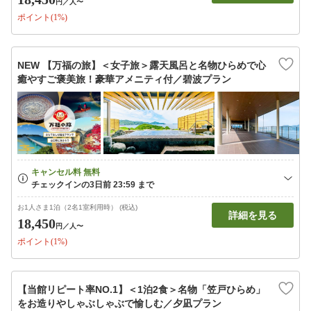
円
／人〜
ポイント(1%)
NEW 【万福の旅】＜女子旅＞露天風呂と名物ひらめで心
癒やすご褒美旅！豪華アメニティ付／碧波プラン
お1人さま1泊（2名1室利用時） (税込)
詳細を見る
18,450
円
／人〜
ポイント(1%)
【当館リピート率NO.1】＜1泊2食＞名物「笠戸ひらめ」
をお造りやしゃぶしゃぶで愉しむ／夕凪プラン