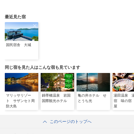
最近見た宿
国民宿舎 大城
同じ宿を見た人はこんな宿も見ています
マリッサリゾー
錦帯橋温泉 岩国
亀の井ホテル せ
湯田温泉 
ト サザンセト周
国際観光ホテル
とうち光
宿 味の宿
防大島
屋
このページのトップへ