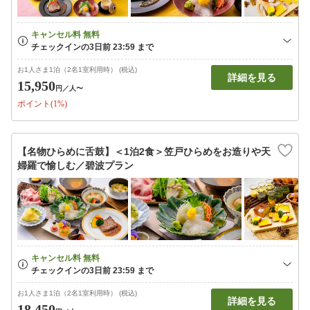
お1人さま1泊（2名1室利用時） (税込)
詳細を見る
15,950
円
／人〜
ポイント(1%)
【名物ひらめに舌鼓】＜1泊2食＞笠戸ひらめをお造りや天
婦羅で愉しむ／碧波プラン
お1人さま1泊（2名1室利用時） (税込)
詳細を見る
18,450