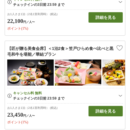
お1人さま1泊（2名1室利用時） (税込)
詳細を見る
22,100
円
／人〜
ポイント(1%)
【匠が贈る美食会席】＜1泊2食＞笠戸ひらめ食べ比べと黒
毛和牛を堪能／華結プラン
お1人さま1泊（2名1室利用時） (税込)
詳細を見る
23,450
円
／人〜
ポイント(1%)