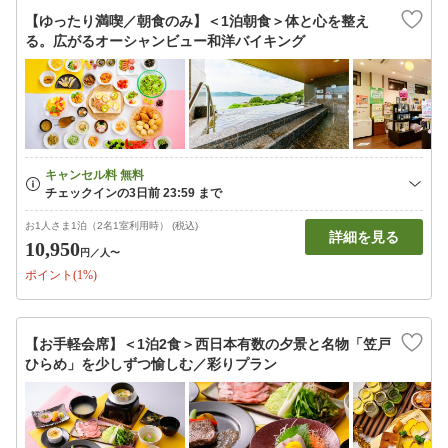
【ゆったり満喫／朝食のみ】＜1泊朝食＞体と心を整え
る。広がるオーシャンビュー和洋バイキング
お1人さま1泊（2名1室利用時） (税込)
詳細を見る
10,950
円
／人〜
ポイント(1%)
【お手軽会席】＜1泊2食＞西日本有数の夕景と名物「笠戸
ひらめ」を少しずつ愉しむ／彩りプラン