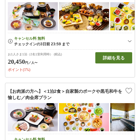
お1人さま1泊（2名1室利用時） (税込)
詳細を見る
20,450
円
／人〜
ポイント(1%)
【お肉派の方へ】＜1泊2食＞自家製のポークや黒毛和牛を
愉しむ／肉会席プラン