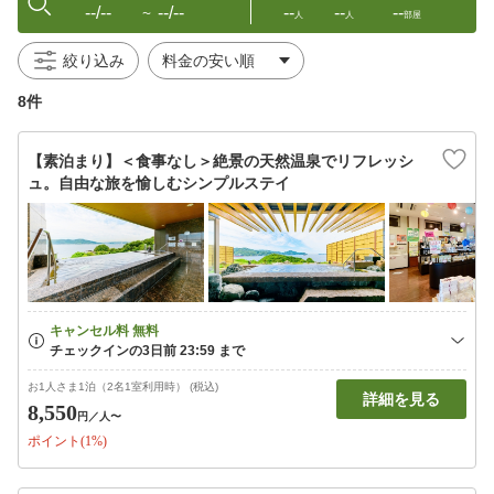
--/--
--/--
--
--
--
〜
人
人
部屋
絞り込み
8件
【素泊まり】＜食事なし＞絶景の天然温泉でリフレッシ
ュ。自由な旅を愉しむシンプルステイ
お1人さま1泊（2名1室利用時） (税込)
詳細を見る
8,550
円
／人〜
ポイント(1%)