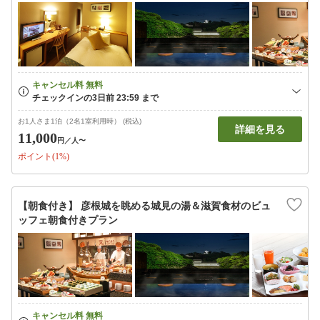
お1人さま1泊（2名1室利用時） (税込)
詳細を見る
11,000
円
／人〜
ポイント(1%)
【朝食付き】 彦根城を眺める城見の湯＆滋賀食材のビュ
ッフェ朝食付きプラン