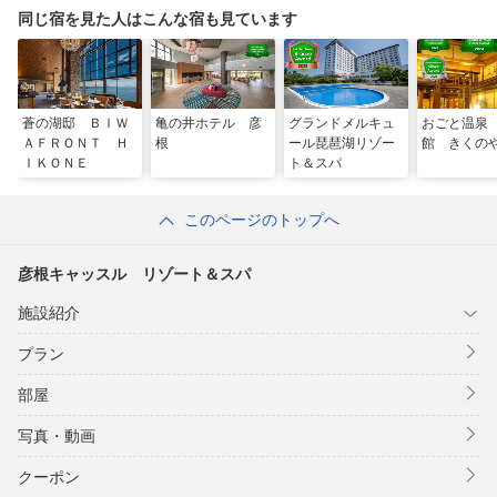
同じ宿を見た人はこんな宿も見ています
蒼の湖邸 ＢＩＷ
亀の井ホテル 彦
グランドメルキュ
おごと温泉
ＡＦＲＯＮＴ Ｈ
根
ール琵琶湖リゾー
館 きくの
ＩＫＯＮＥ
ト＆スパ
このページのトップへ
彦根キャッスル リゾート＆スパ
施設紹介
プラン
部屋
写真・動画
クーポン