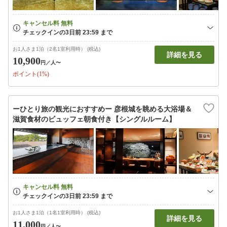
お1人さま1泊（2名1室利用時） (税込)
詳細を見る
10,900
円
／人〜
ポイント(1%)
ーひとり旅の観光におすすめー 彦根城を眺める大浴場＆
滋賀食材のビュッフェ朝食付き【シングルルーム】
お1人さま1泊（1名1室利用時） (税込)
詳細を見る
11,000
円
／人〜