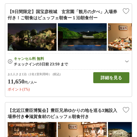
【9日間限定】国宝彦根城 玄宮園「観月の夕べ」入場券
付き！ご朝食はビュッフェ朝食ー１泊朝食付ー
お1人さま1泊（2名1室利用時） (税込)
詳細を見る
11,650
円
／人〜
ポイント(1%)
【北近江豊臣博覧会】豊臣兄弟ゆかりの地を巡る3施設入
場券付き◆滋賀食材のビュッフェ朝食付き