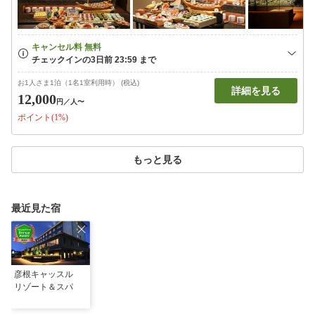
お1人さま1泊（1名1室利用時） (税込)
詳細を見る
12,000
円
／人〜
ポイント(1%)
もっと見る
最近見た宿
彦根キャッスル
リゾート＆スパ