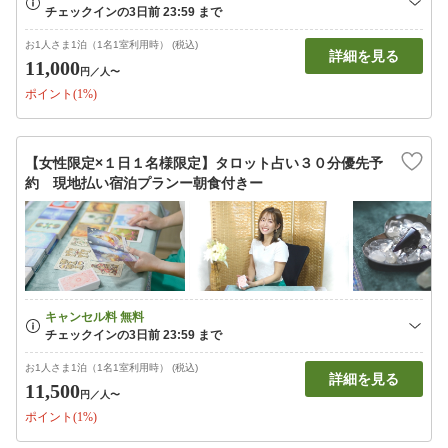
お1人さま1泊（1名1室利用時） (税込)
詳細を見る
11,000
円
／人〜
ポイント(1%)
【女性限定×１日１名様限定】タロット占い３０分優先予
約 現地払い宿泊プランー朝食付きー
お1人さま1泊（1名1室利用時） (税込)
詳細を見る
11,500
円
／人〜
ポイント(1%)