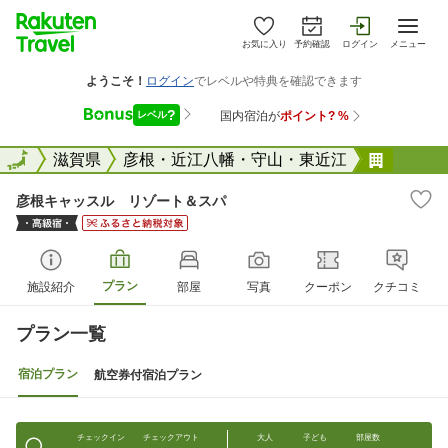
お気に入り
予約確認
ログイン
メニュー
全国
全国
滋賀県
彦根・近江八幡・守山・東近江
彦根キ
彦根キャッスル リゾート＆スパ
プラン
施設紹介
部屋
写真
クーポン
クチコミ
プラン一覧
宿泊プラン
航空券付宿泊プラン
チェックイン
チェックアウト
大人
子ども
部屋数