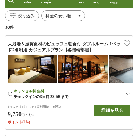
--/--
--/--
--
--
--
〜
人
人
部屋
絞り込み
38件
大浴場＆滋賀食材のビュッフェ朝食付 ダブルルーム 1ベッ
ド2名利用 カジュアルプラン【各階端部屋】
お1人さま1泊（2名1室利用時） (税込)
詳細を見る
9,750
円
／人〜
ポイント(1%)