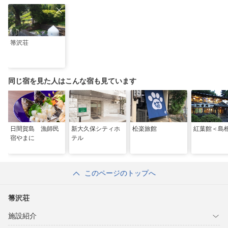
箒沢荘
同じ宿を見た人はこんな宿も見ています
日間賀島 漁師民
新大久保シティホ
松楽旅館
紅葉館＜島
宿やまに
テル
このページのトップへ
箒沢荘
施設紹介