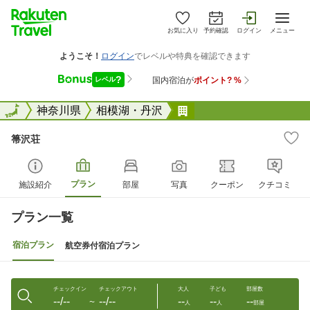
お気に入り
予約確認
ログイン
メニュー
全国
全国
神奈川県
相模湖・丹沢
箒沢荘
箒沢荘
プラン
施設紹介
部屋
写真
クーポン
クチコミ
プラン一覧
宿泊プラン
航空券付宿泊プラン
チェックイン
チェックアウト
大人
子ども
部屋数
--/--
--/--
--
--
--
〜
人
人
部屋