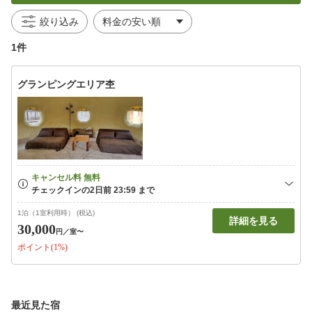
絞り込み
1件
グランピングエリア杢
1泊（1室利用時） (税込)
詳細を見る
30,000
円
／室〜
ポイント(1%)
最近見た宿