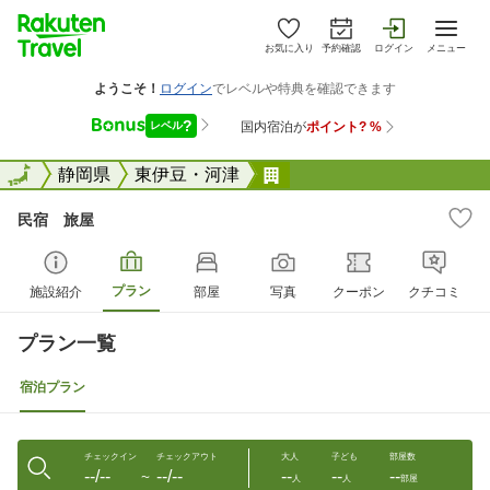
お気に入り
予約確認
ログイン
メニュー
全国
全国
静岡県
東伊豆・河津
民宿 旅屋
民宿 旅屋
プラン
施設紹介
部屋
写真
クーポン
クチコミ
プラン一覧
宿泊プラン
チェックイン
チェックアウト
大人
子ども
部屋数
--/--
--/--
--
--
--
〜
人
人
部屋